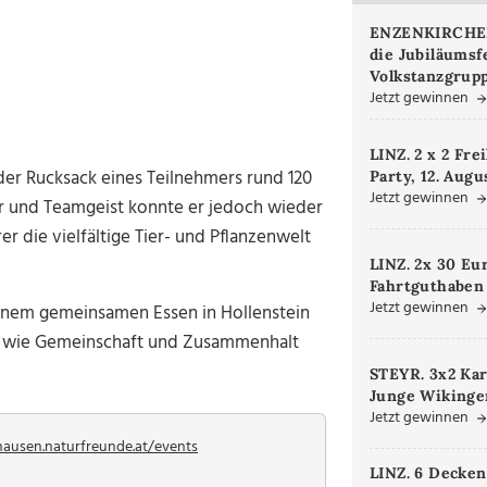
ENZENKIRCHEN.
die Jubiläumsf
Volkstanzgrupp
Jetzt gewinnen
LINZ. 2 x 2 Fre
der Rucksack eines Teilnehmers rund 120
Party, 12. Augu
Jetzt gewinnen
r und Teamgeist konnte er jedoch wieder
die vielfältige Tier- und Pflanzenwelt
LINZ. 2x 30 Eu
Fahrtguthaben
Jetzt gewinnen
einem gemeinsamen Essen in Hollenstein
r, wie Gemeinschaft und Zusammenhalt
STEYR. 3x2 Kar
Junge Wikinger
Jetzt gewinnen
usen.naturfreunde.at/events
LINZ. 6 Decken