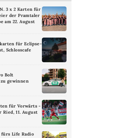
 3 x 2 Karten für
eier der Pramtaler
e am 22. August
ikarten für Eclipse-
st, Schlosscafe
ro Bolt
 zu gewinnen
ten für Vorwärts -
 Ried, 11. August
 fürs Life Radio