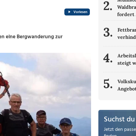
2.
Waldbra
Vorlesen
fordert
3.
Fettbra
en eine Bergwanderung zur
verhin
4.
Arbeits
steigt 
5.
Volksku
Angebot
Suchst du
Jetzt den pass