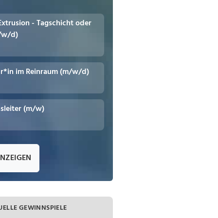
 Extrusion - Tagschicht oder
/w/d)
r*in im Reinraum (m/w/d)
leiter (m/w)
ANZEIGEN
UELLE GEWINNSPIELE