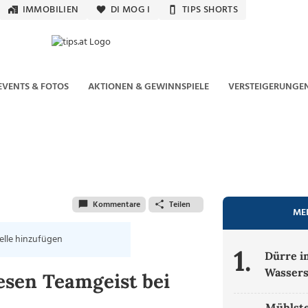
IMMOBILIEN
DI MOG I
TIPS SHORTS
EVENTS & FOTOS
AKTIONEN & GEWINNSPIELE
VERSTEIGERUNGE
Kommentare
Teilen
ME
elle hinzufügen
1.
Dürre i
Wassers
sen Teamgeist bei
Mühlste