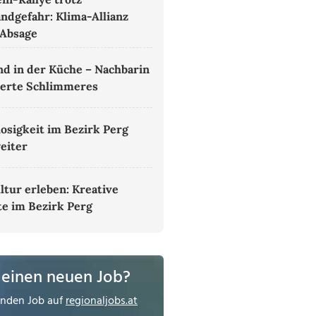
ndgefahr: Klima-Allianz
 Absage
nd in der Küche – Nachbarin
derte Schlimmeres
losigkeit im Bezirk Perg
weiter
ltur erleben: Kreative
e im Bezirk Perg
 einen neuen Job?
enden Job auf
regionaljobs.at