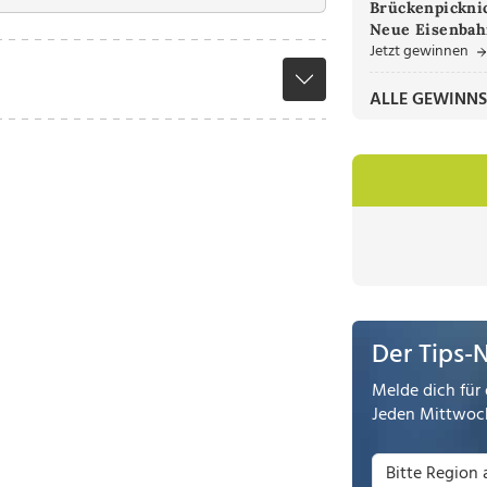
Brückenpicknic
Neue Eisenbah
Jetzt gewinnen
ALLE GEWINNS
Der Tips-
Melde dich für 
Jeden Mittwoch