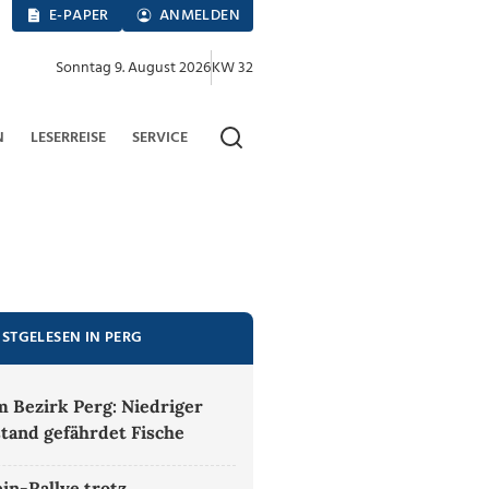
E-PAPER
ANMELDEN
Sonntag 9. August 2026
KW 32
N
LESERREISE
SERVICE
ISTGELESEN IN PERG
m Bezirk Perg: Niedriger
tand gefährdet Fische
in-Rallye trotz