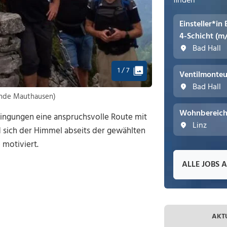
finden
Einsteller*in
4-Schicht (m
Bad Hall
1 / 7
Ventilmonteu
Bad Hall
unde Mauthausen)
Wohnbereichs
ingungen eine anspruchsvolle Route mit
Linz
 sich der Himmel abseits der gewählten
motiviert.
ALLE JOBS 
AKT