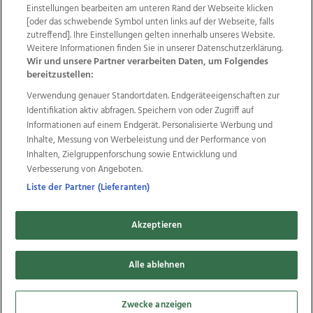
Einstellungen bearbeiten am unteren Rand der Webseite klicken
Wir über uns
Mediadaten
Kontakt
Jobs
[oder das schwebende Symbol unten links auf der Webseite, falls
zutreffend]. Ihre Einstellungen gelten innerhalb unseres Website.
Datenschutz
Impressum
AGB Anzeigekunden
Weitere Informationen finden Sie in unserer Datenschutzerklärung.
AGB Website
Ehrenkodex
Politische Werbung
Wir und unsere Partner verarbeiten Daten, um Folgendes
bereitzustellen:
Verwendung genauer Standortdaten. Endgeräteeigenschaften zur
Weitere Angebote des Medienhauses Wimmer
Identifikation aktiv abfragen. Speichern von oder Zugriff auf
TV1
di-mog-i.at
OÖNow
Ischler Woche
Informationen auf einem Endgerät. Personalisierte Werbung und
Life Radio
OÖNachrichten
OÖN Immobilien
Inhalte, Messung von Werbeleistung und der Performance von
OÖN Karriere
OÖN Reise
Promenaden Galerien
Inhalten, Zielgruppenforschung sowie Entwicklung und
Regionaljobs
wasistlos.at
wirtrauern.at
Verbesserung von Angeboten.
Liste der Partner (Lieferanten)
Akzeptieren
Copyrights © 2026 Tips Zeitungs GmbH & Co KG
Alle ablehnen
developed by
11x11.net
Cookie Einstellungen bearbeiten
Zwecke anzeigen