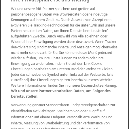
Ihre Privatsphäre ist uns wichtig
Wir und unsere
918
-Partner speichern und greifen auf
personenbezogene Daten wie Browserdaten oder eindeutige
Kennungen auf Ihrem Gerät zu. Durch Auswahl von Akzeptieren
aktivieren Sie Tracking-Technologien für die unter „Wir und unsere
Partner verarbeiten Daten, um Ihnen Dienste bereitzustellen“
aufgeführten Zwecke. Durch Auswahl von Alle ablehnen oder
Widerruf Ihrer Einwilligung werden diese deaktiviert. Wenn Tracker
deaktiviert sind, sind manche Inhalte und Anzeigen möglicherweise
nicht mehr so relevant für Sie. Sie können dieses Menü jederzeit
wieder aufrufen, um Ihre Einstellungen zu ändern oder Ihre
Einwilligung zu widerrufen, indem Sie auf den Link Cookie
Einstellungen bearbeiten am unteren Rand der Webseite klicken
Wir über uns
Mediadaten
Kontakt
Jobs
[oder das schwebende Symbol unten links auf der Webseite, falls
zutreffend]. Ihre Einstellungen gelten innerhalb unseres Website.
Datenschutz
Impressum
AGB Anzeigekunden
Weitere Informationen finden Sie in unserer Datenschutzerklärung.
AGB Website
Ehrenkodex
Politische Werbung
Wir und unsere Partner verarbeiten Daten, um Folgendes
bereitzustellen:
Verwendung genauer Standortdaten. Endgeräteeigenschaften zur
Weitere Angebote des Medienhauses Wimmer
Identifikation aktiv abfragen. Speichern von oder Zugriff auf
TV1
di-mog-i.at
OÖNow
Ischler Woche
Informationen auf einem Endgerät. Personalisierte Werbung und
Life Radio
OÖNachrichten
OÖN Immobilien
Inhalte, Messung von Werbeleistung und der Performance von