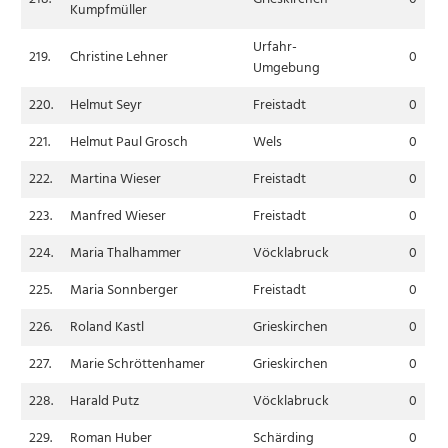
Kumpfmüller
Urfahr-
219.
Christine Lehner
0
Umgebung
220.
Helmut Seyr
Freistadt
0
221.
Helmut Paul Grosch
Wels
0
222.
Martina Wieser
Freistadt
0
223.
Manfred Wieser
Freistadt
0
224.
Maria Thalhammer
Vöcklabruck
0
225.
Maria Sonnberger
Freistadt
0
226.
Roland Kastl
Grieskirchen
0
227.
Marie Schröttenhamer
Grieskirchen
0
228.
Harald Putz
Vöcklabruck
0
229.
Roman Huber
Schärding
0