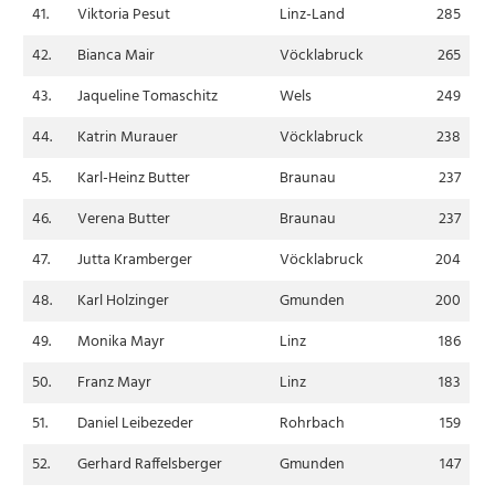
41.
Viktoria Pesut
Linz-Land
285
42.
Bianca Mair
Vöcklabruck
265
43.
Jaqueline Tomaschitz
Wels
249
44.
Katrin Murauer
Vöcklabruck
238
45.
Karl-Heinz Butter
Braunau
237
46.
Verena Butter
Braunau
237
47.
Jutta Kramberger
Vöcklabruck
204
48.
Karl Holzinger
Gmunden
200
49.
Monika Mayr
Linz
186
50.
Franz Mayr
Linz
183
51.
Daniel Leibezeder
Rohrbach
159
52.
Gerhard Raffelsberger
Gmunden
147