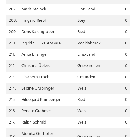
207.
Maria Steinek
Linz-Land
0
208.
Irmgard Riepl
Steyr
0
209.
Doris Kalchgruber
Ried
0
210.
Ingrid STELZHAMMER
Vöcklabruck
0
211.
Anita Ensinger
Linz-Land
0
212.
Christina Übleis
Grieskirchen
0
213.
Elisabeth Fröch
Gmunden
0
214.
Sabine Grüblinger
Wels
0
215.
Hildegard Pumberger
Ried
0
216.
Renate Grabmer
Wels
0
217.
Ralph Schmid
Wels
0
Monika Grillhofer-
218.
Grieskirchen
0