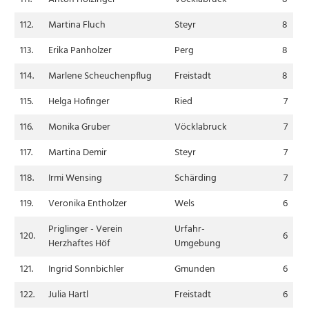
112.
Martina Fluch
Steyr
8
113.
Erika Panholzer
Perg
8
114.
Marlene Scheuchenpflug
Freistadt
8
115.
Helga Hofinger
Ried
7
116.
Monika Gruber
Vöcklabruck
7
117.
Martina Demir
Steyr
7
118.
Irmi Wensing
Schärding
7
119.
Veronika Entholzer
Wels
6
Priglinger - Verein
Urfahr-
120.
6
Herzhaftes Höf
Umgebung
121.
Ingrid Sonnbichler
Gmunden
6
122.
Julia Hartl
Freistadt
6