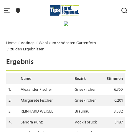
Home
Votings
Wahl zum schönsten Gartenfoto
zu den Ergebnissen
Ergebnis
Name
Bezirk
Stimmen
1.
Alexander Fischer
Grieskirchen
6.760
2.
Margarete Fischer
Grieskirchen
6.201
3.
REINHARD WEIGEL
Braunau
3.582
4.
Sandra Punz
Vöcklabruck
3.187