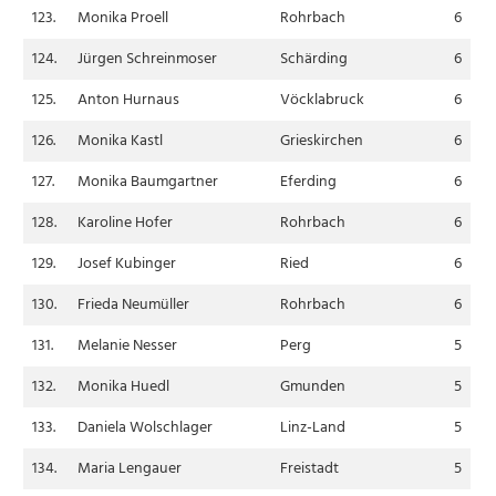
123.
Monika Proell
Rohrbach
6
124.
Jürgen Schreinmoser
Schärding
6
125.
Anton Hurnaus
Vöcklabruck
6
126.
Monika Kastl
Grieskirchen
6
127.
Monika Baumgartner
Eferding
6
128.
Karoline Hofer
Rohrbach
6
129.
Josef Kubinger
Ried
6
130.
Frieda Neumüller
Rohrbach
6
131.
Melanie Nesser
Perg
5
132.
Monika Huedl
Gmunden
5
133.
Daniela Wolschlager
Linz-Land
5
134.
Maria Lengauer
Freistadt
5