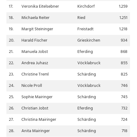
17.
Veronika Eitelsebner
Kirchdorf
1.259
18.
Michaela Reiter
Ried
1.251
19.
Margit Steininger
Freistadt
1.218
20.
Harald Fischer
Grieskirchen
934
21.
Manuela Jobst
Eferding
868
22.
Andrea Juhasz
Vöcklabruck
855
23.
Christine Treml
Schärding
825
24.
Nicole Proll
Vöcklabruck
746
25.
Sophie Mairinger
Schärding
745
26.
Christian Jobst
Eferding
732
27.
Christina Mairinger
Schärding
724
28.
Anita Mairinger
Schärding
718