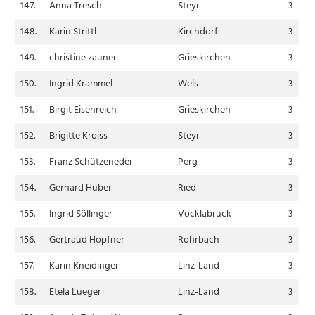
147.
Anna Tresch
Steyr
3
148.
Karin Strittl
Kirchdorf
3
149.
christine zauner
Grieskirchen
3
150.
Ingrid Krammel
Wels
3
151.
Birgit Eisenreich
Grieskirchen
3
152.
Brigitte Kroiss
Steyr
3
153.
Franz Schützeneder
Perg
3
154.
Gerhard Huber
Ried
3
155.
Ingrid Söllinger
Vöcklabruck
3
156.
Gertraud Hopfner
Rohrbach
3
157.
Karin Kneidinger
Linz-Land
3
158.
Etela Lueger
Linz-Land
3