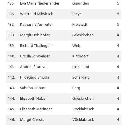
135.
Eva Maria Niederländer
Gmunden
5
136.
Waltraud Milwitsch
Steyr
5
137.
Katharina Aufreiter
Freistadt
5
138.
Margit Doblhofer
Grieskirchen
4
139.
Richard Thallinger
Wels
4
140.
Ursula Schweiger
Kirchdorf
4
141.
Andrea Stumvoll
Linz-Land
4
142.
Hildegard Smuda
Schärding
4
143.
Sabrina Höbart
Perg
4
144.
Elisabeth Huber
Grieskirchen
4
145.
Elisabeth Maringer
Vöcklabruck
4
146.
Margit Christa
Vöcklabruck
4