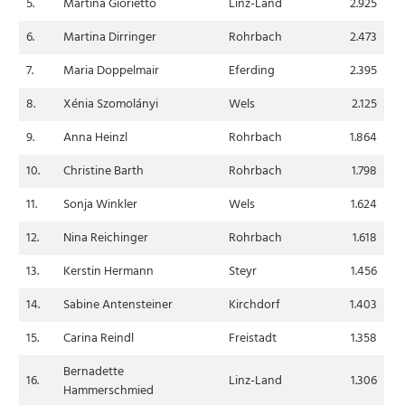
5.
Martina Giorietto
Linz-Land
2.925
6.
Martina Dirringer
Rohrbach
2.473
7.
Maria Doppelmair
Eferding
2.395
8.
Xénia Szomolányi
Wels
2.125
9.
Anna Heinzl
Rohrbach
1.864
10.
Christine Barth
Rohrbach
1.798
11.
Sonja Winkler
Wels
1.624
12.
Nina Reichinger
Rohrbach
1.618
13.
Kerstin Hermann
Steyr
1.456
14.
Sabine Antensteiner
Kirchdorf
1.403
15.
Carina Reindl
Freistadt
1.358
Bernadette
16.
Linz-Land
1.306
Hammerschmied