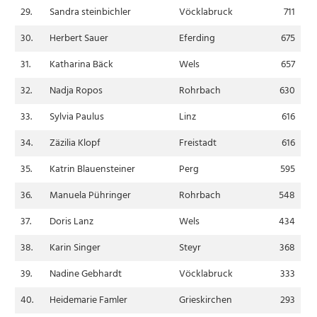
29.
Sandra steinbichler
Vöcklabruck
711
30.
Herbert Sauer
Eferding
675
31.
Katharina Bäck
Wels
657
32.
Nadja Ropos
Rohrbach
630
33.
Sylvia Paulus
Linz
616
34.
Zäzilia Klopf
Freistadt
616
35.
Katrin Blauensteiner
Perg
595
36.
Manuela Pühringer
Rohrbach
548
37.
Doris Lanz
Wels
434
38.
Karin Singer
Steyr
368
39.
Nadine Gebhardt
Vöcklabruck
333
40.
Heidemarie Famler
Grieskirchen
293