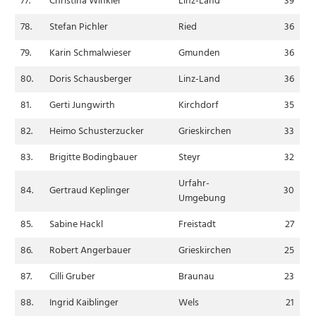
77.
Christina Winkler
Linz-Land
39
78.
Stefan Pichler
Ried
36
79.
Karin Schmalwieser
Gmunden
36
80.
Doris Schausberger
Linz-Land
36
81.
Gerti Jungwirth
Kirchdorf
35
82.
Heimo Schusterzucker
Grieskirchen
33
83.
Brigitte Bodingbauer
Steyr
32
Urfahr-
84.
Gertraud Keplinger
30
Umgebung
85.
Sabine Hackl
Freistadt
27
86.
Robert Angerbauer
Grieskirchen
25
87.
Cilli Gruber
Braunau
23
88.
Ingrid Kaiblinger
Wels
21