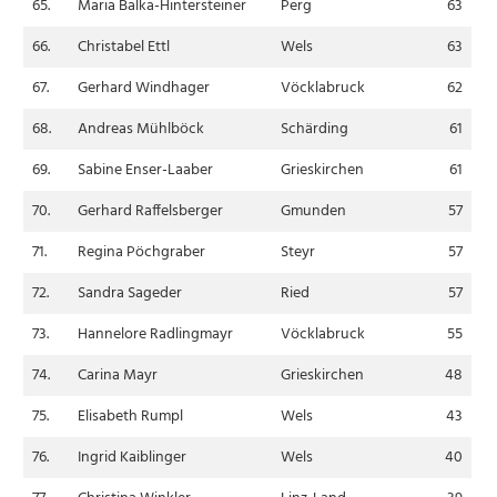
65.
Maria Balka-Hintersteiner
Perg
63
66.
Christabel Ettl
Wels
63
67.
Gerhard Windhager
Vöcklabruck
62
68.
Andreas Mühlböck
Schärding
61
69.
Sabine Enser-Laaber
Grieskirchen
61
70.
Gerhard Raffelsberger
Gmunden
57
71.
Regina Pöchgraber
Steyr
57
72.
Sandra Sageder
Ried
57
73.
Hannelore Radlingmayr
Vöcklabruck
55
74.
Carina Mayr
Grieskirchen
48
75.
Elisabeth Rumpl
Wels
43
76.
Ingrid Kaiblinger
Wels
40