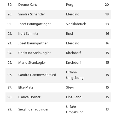
89.
Dzemo Karic
Perg
20
90.
Sandra Schander
Eferding
18
91.
Josef Baumgartinger
Vöcklabruck
18
92.
Kurt Schmitz
Ried
16
93.
Josef Baumgartner
Eferding
16
94.
Christina Steinkogler
Kirchdorf
15
95.
Mario Steinkogler
Kirchdorf
15
Urfahr-
96.
Sandra Hammerschmied
15
Umgebung
97.
Elke Matz
Steyr
15
98.
Bianca Dorner
Linz-Land
15
Urfahr-
99.
Sieglinde Tröbinger
13
Umgebung