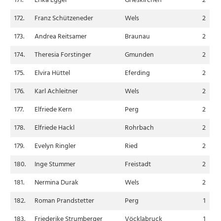
171.
Erika Egger
Grieskirchen
2
172.
Franz Schützeneder
Wels
2
173.
Andrea Reitsamer
Braunau
2
174.
Theresia Forstinger
Gmunden
2
175.
Elvira Hüttel
Eferding
2
176.
Karl Achleitner
Wels
2
177.
Elfriede Kern
Perg
2
178.
Elfriede Hackl
Rohrbach
2
179.
Evelyn Ringler
Ried
2
180.
Inge Stummer
Freistadt
2
181.
Nermina Durak
Wels
2
182.
Roman Prandstetter
Perg
1
183.
Friederike Strumberger
Vöcklabruck
1