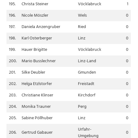
195.
Christa Steiner
Vöcklabruck
1
196.
Nicole Möszler
Wels
0
197.
Daniela Anzengruber
Ried
0
198.
Karl Osterberger
Linz
0
199.
Hauer Brigitte
Vöcklabruck
0
200.
Mario Busslechner
Linz-Land
0
201.
Silke Deubler
Gmunden
0
202.
Helga Etzlstorfer
Freistadt
0
203.
Christiane Klinser
Kirchdorf
0
204.
Monika Trauner
Perg
0
205.
Sabine Pöllhuber
Linz
0
Urfahr-
206.
Gertrud Gabauer
0
Umgebung