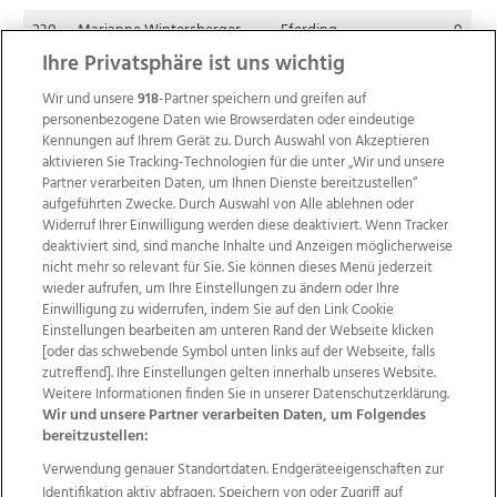
230.
Marianne Wintersberger
Eferding
0
Ihre Privatsphäre ist uns wichtig
231.
Anita Riederer
Grieskirchen
0
Wir und unsere
918
-Partner speichern und greifen auf
personenbezogene Daten wie Browserdaten oder eindeutige
Kennungen auf Ihrem Gerät zu. Durch Auswahl von Akzeptieren
aktivieren Sie Tracking-Technologien für die unter „Wir und unsere
Partner verarbeiten Daten, um Ihnen Dienste bereitzustellen“
aufgeführten Zwecke. Durch Auswahl von Alle ablehnen oder
Widerruf Ihrer Einwilligung werden diese deaktiviert. Wenn Tracker
deaktiviert sind, sind manche Inhalte und Anzeigen möglicherweise
nicht mehr so relevant für Sie. Sie können dieses Menü jederzeit
wieder aufrufen, um Ihre Einstellungen zu ändern oder Ihre
Einwilligung zu widerrufen, indem Sie auf den Link Cookie
Einstellungen bearbeiten am unteren Rand der Webseite klicken
Wir über uns
Mediadaten
Kontakt
Jobs
[oder das schwebende Symbol unten links auf der Webseite, falls
zutreffend]. Ihre Einstellungen gelten innerhalb unseres Website.
Datenschutz
Impressum
AGB Anzeigekunden
Weitere Informationen finden Sie in unserer Datenschutzerklärung.
AGB Website
Ehrenkodex
Politische Werbung
Wir und unsere Partner verarbeiten Daten, um Folgendes
bereitzustellen:
Verwendung genauer Standortdaten. Endgeräteeigenschaften zur
Weitere Angebote des Medienhauses Wimmer
Identifikation aktiv abfragen. Speichern von oder Zugriff auf