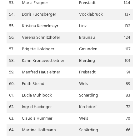
53.
Maria Fragner
Freistadt
144
54.
Doris Fuchsberger
Vöcklabruck
137
55.
Kristina Keimelmayr
Linz
132
56.
Verena Schnitzhofer
Braunau
124
57.
Brigitte Holzinger
Gmunden
117
58.
Karin Kronawettleitner
Eferding
101
59.
Manfred Hausleitner
Freistadt
91
60.
Edith Steindl
Wels
89
61.
Lucia Mühlböck
Schärding
83
62.
Ingrid Haidinger
Kirchdorf
72
63.
Claudia Hummer
Wels
70
64.
Martina Hoffmann
Schärding
66