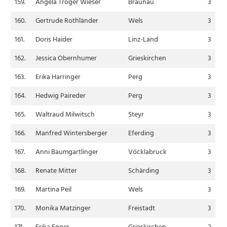
159.
Angela Tröger Wieser
Braunau
3
160.
Gertrude Rothländer
Wels
3
161.
Doris Haider
Linz-Land
3
162.
Jessica Obernhumer
Grieskirchen
3
163.
Erika Harringer
Perg
3
164.
Hedwig Paireder
Perg
3
165.
Waltraud Milwitsch
Steyr
3
166.
Manfred Wintersberger
Eferding
3
167.
Anni Baumgartlinger
Vöcklabruck
3
168.
Renate Mitter
Schärding
3
169.
Martina Peil
Wels
3
170.
Monika Matzinger
Freistadt
3