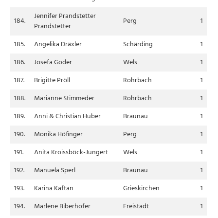
Jennifer Prandstetter
184.
Perg
1
Prandstetter
185.
Angelika Dräxler
Schärding
1
186.
Josefa Goder
Wels
1
187.
Brigitte Pröll
Rohrbach
1
188.
Marianne Stimmeder
Rohrbach
1
189.
Anni & Christian Huber
Braunau
1
190.
Monika Höfinger
Perg
1
191.
Anita Kroissböck-Jungert
Wels
1
192.
Manuela Sperl
Braunau
1
193.
Karina Kaftan
Grieskirchen
1
194.
Marlene Biberhofer
Freistadt
1