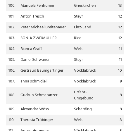
100.
Manuela Ferihumer
Grieskirchen
13
101.
Anton Tresch
Steyr
12
102.
Peter Michael Breitenauer
Linz-Land
12
103.
SONJA ZWEIMÜLLER
Ried
12
104.
Bianca Graffl
Wels
11
105.
Daniel Schwaner
Steyr
11
106.
Gertraud Baumgartinger
Vöcklabruck
10
107.
anna schmidjell
Vöcklabruck
9
Urfahr-
108.
Gudrun Schmaranzer
9
Umgebung
109.
Alexandra Wöss
Schärding
9
110.
Theresia Tröbinger
Wels
8
111.
Anton Holzinger
Vöcklabruck
8