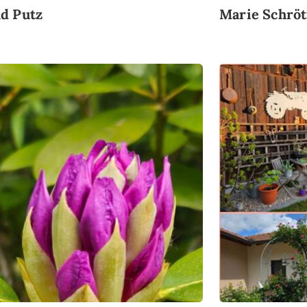
d Putz
Marie Schrö