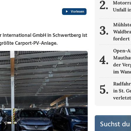
2.
Motorra
Unfall i
Vorlesen
Mühlste
3.
Waldbra
 International GmbH in Schwertberg ist
fordert
 größte Carport-PV-Anlage.
Open-Ai
4.
Mautha
der Ver
im Wand
Radfahre
5.
in St. 
verletz
Suchst du