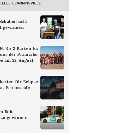
UELLE GEWINNSPIELE
Schallerbach:
t gewinnen
 3 x 2 Karten für
eier der Pramtaler
e am 22. August
ikarten für Eclipse-
st, Schlosscafe
ro Bolt
 zu gewinnen