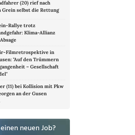
dfahrer (20) rief nach
n Grein selbst die Rettung
in-Rallye trotz
ndgefahr: Klima-Allianz
 Absage
r-Filmretrospektive in
usen: "Auf den Trümmern
gangenheit – Gesellschaft
el"
r (11) bei Kollision mit Pkw
Georgen an der Gusen
t
 einen neuen Job?