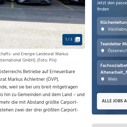
Jetzt den pass
finden
Küchenleitu
Vöcklabr
1 / 3
Teamleiter M
Österreic
chafts- und Energie-Landesrat Markus
ernational GmbH). (Foto: Pils)
Fachsozialbe
österreichs Betriebe auf Erneuerbare
Altenarbeit_
srat Markus Achleitner (ÖVP).
Wels
de, weil sie bei uns breit mitgetragen
 bis hin zu Gemeinden und dem Land – und
ALLE JOBS 
mehr die mit Abstand größte Carport-
 stehen zwei der drei größten Carport-