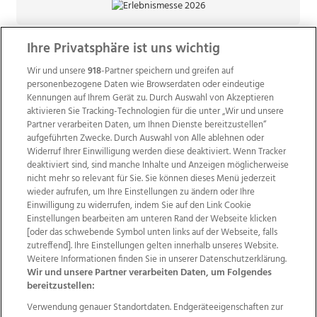
Ihre Privatsphäre ist uns wichtig
Wir und unsere
918
-Partner speichern und greifen auf
personenbezogene Daten wie Browserdaten oder eindeutige
Kennungen auf Ihrem Gerät zu. Durch Auswahl von Akzeptieren
aktivieren Sie Tracking-Technologien für die unter „Wir und unsere
Partner verarbeiten Daten, um Ihnen Dienste bereitzustellen“
aufgeführten Zwecke. Durch Auswahl von Alle ablehnen oder
Widerruf Ihrer Einwilligung werden diese deaktiviert. Wenn Tracker
deaktiviert sind, sind manche Inhalte und Anzeigen möglicherweise
nicht mehr so relevant für Sie. Sie können dieses Menü jederzeit
wieder aufrufen, um Ihre Einstellungen zu ändern oder Ihre
Einwilligung zu widerrufen, indem Sie auf den Link Cookie
Einstellungen bearbeiten am unteren Rand der Webseite klicken
Wir über uns
Mediadaten
Kontakt
Jobs
[oder das schwebende Symbol unten links auf der Webseite, falls
Datenschutz
Impressum
AGB Anzeigekunden
zutreffend]. Ihre Einstellungen gelten innerhalb unseres Website.
AGB Website
Ehrenkodex
Politische Werbung
Weitere Informationen finden Sie in unserer Datenschutzerklärung.
Wir und unsere Partner verarbeiten Daten, um Folgendes
bereitzustellen:
Weitere Angebote des Medienhauses Wimmer
Verwendung genauer Standortdaten. Endgeräteeigenschaften zur