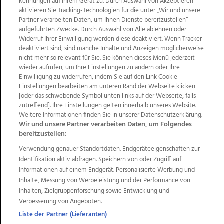
Kennungen auf Ihrem Gerät zu. Durch Auswahl von Akzeptieren
aktivieren Sie Tracking-Technologien für die unter „Wir und unsere
Partner verarbeiten Daten, um Ihnen Dienste bereitzustellen“
aufgeführten Zwecke. Durch Auswahl von Alle ablehnen oder
Widerruf Ihrer Einwilligung werden diese deaktiviert. Wenn Tracker
deaktiviert sind, sind manche Inhalte und Anzeigen möglicherweise
nicht mehr so relevant für Sie. Sie können dieses Menü jederzeit
wieder aufrufen, um Ihre Einstellungen zu ändern oder Ihre
Einwilligung zu widerrufen, indem Sie auf den Link Cookie
Einstellungen bearbeiten am unteren Rand der Webseite klicken
Wir über uns
Mediadaten
Kontakt
Jobs
[oder das schwebende Symbol unten links auf der Webseite, falls
Datenschutz
Impressum
AGB Anzeigekunden
zutreffend]. Ihre Einstellungen gelten innerhalb unseres Website.
Weitere Informationen finden Sie in unserer Datenschutzerklärung.
AGB Website
Ehrenkodex
Politische Werbung
Wir und unsere Partner verarbeiten Daten, um Folgendes
bereitzustellen:
Verwendung genauer Standortdaten. Endgeräteeigenschaften zur
Weitere Angebote des Medienhauses Wimmer
Identifikation aktiv abfragen. Speichern von oder Zugriff auf
TV1
di-mog-i.at
OÖNow
Ischler Woche
Informationen auf einem Endgerät. Personalisierte Werbung und
Life Radio
OÖNachrichten
OÖN Immobilien
Inhalte, Messung von Werbeleistung und der Performance von
OÖN Karriere
OÖN Reise
Promenaden Galerien
Inhalten, Zielgruppenforschung sowie Entwicklung und
Regionaljobs
wasistlos.at
wirtrauern.at
Verbesserung von Angeboten.
Liste der Partner (Lieferanten)