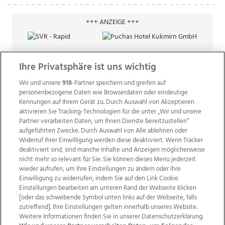
+++ ANZEIGE +++
Ihre Privatsphäre ist uns wichtig
Wir und unsere
918
-Partner speichern und greifen auf
personenbezogene Daten wie Browserdaten oder eindeutige
Kennungen auf Ihrem Gerät zu. Durch Auswahl von Akzeptieren
aktivieren Sie Tracking-Technologien für die unter „Wir und unsere
Partner verarbeiten Daten, um Ihnen Dienste bereitzustellen“
aufgeführten Zwecke. Durch Auswahl von Alle ablehnen oder
Widerruf Ihrer Einwilligung werden diese deaktiviert. Wenn Tracker
deaktiviert sind, sind manche Inhalte und Anzeigen möglicherweise
nicht mehr so relevant für Sie. Sie können dieses Menü jederzeit
wieder aufrufen, um Ihre Einstellungen zu ändern oder Ihre
Einwilligung zu widerrufen, indem Sie auf den Link Cookie
Einstellungen bearbeiten am unteren Rand der Webseite klicken
Wir über uns
Mediadaten
Kontakt
Jobs
[oder das schwebende Symbol unten links auf der Webseite, falls
Datenschutz
Impressum
AGB Anzeigekunden
zutreffend]. Ihre Einstellungen gelten innerhalb unseres Website.
AGB Website
Ehrenkodex
Politische Werbung
Weitere Informationen finden Sie in unserer Datenschutzerklärung.