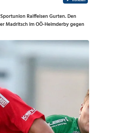
Vorlesen
portunion Raiffeisen Gurten. Den
 Peter Madritsch im OÖ-Heimderby gegen