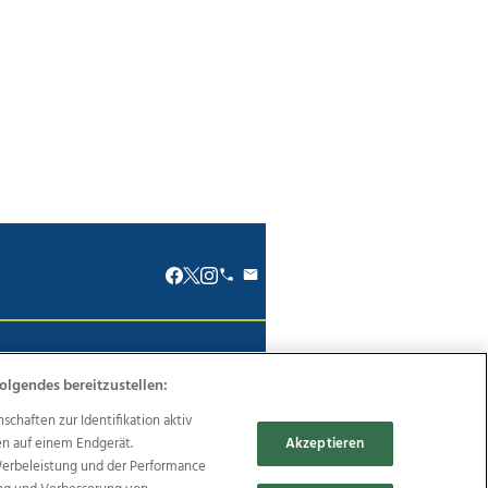
renkodex
Politische Werbung
olgendes bereitzustellen:
haften zur Identifikation aktiv
en auf einem Endgerät.
Akzeptieren
Werbeleistung und der Performance
Reise
Promenaden Galerien