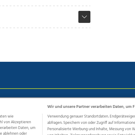
chutz
Impressum
AGB Anzeigekunden
AGB Website
Eh
Wir und unsere Partner verarbeiten Daten, um F
aten wie
Verwendung genauer Standortdaten. Endgeräteeigensc
hl von Akzeptieren
abfragen. Speichern von oder Zugriff auf Information
ere Angebote des Medienhauses Wimmer
 verarbeiten Daten, um
Personalisierte Werbung und Inhalte, Messung von 
dio
OÖNachrichten
OÖN Immobilien
OÖN Karriere
OÖN 
le ablehnen oder