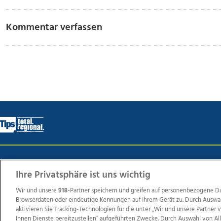
Kommentar verfassen
Wir über uns
Mediadaten
Kontakt
Jobs
Datens
Ihre Privatsphäre ist uns wichtig
Wir und unsere
918
-Partner speichern und greifen auf personenbezogene D
Browserdaten oder eindeutige Kennungen auf Ihrem Gerät zu. Durch Auswa
Weit
aktivieren Sie Tracking-Technologien für die unter „Wir und unsere Partner
TV1
di-mog-i.at
OÖNow
Ischler Woche
Life Ra
Ihnen Dienste bereitzustellen“ aufgeführten Zwecke. Durch Auswahl von Al