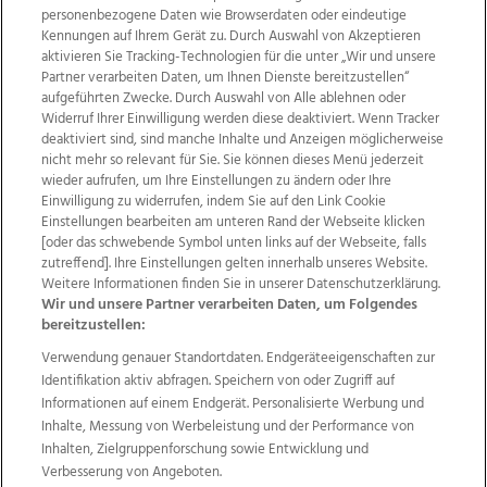
personenbezogene Daten wie Browserdaten oder eindeutige
Kennungen auf Ihrem Gerät zu. Durch Auswahl von Akzeptieren
aktivieren Sie Tracking-Technologien für die unter „Wir und unsere
Partner verarbeiten Daten, um Ihnen Dienste bereitzustellen“
aufgeführten Zwecke. Durch Auswahl von Alle ablehnen oder
Widerruf Ihrer Einwilligung werden diese deaktiviert. Wenn Tracker
deaktiviert sind, sind manche Inhalte und Anzeigen möglicherweise
nicht mehr so relevant für Sie. Sie können dieses Menü jederzeit
wieder aufrufen, um Ihre Einstellungen zu ändern oder Ihre
Einwilligung zu widerrufen, indem Sie auf den Link Cookie
Einstellungen bearbeiten am unteren Rand der Webseite klicken
Wir über uns
Mediadaten
Kontakt
Jobs
[oder das schwebende Symbol unten links auf der Webseite, falls
zutreffend]. Ihre Einstellungen gelten innerhalb unseres Website.
Datenschutz
Impressum
AGB Anzeigekunden
Weitere Informationen finden Sie in unserer Datenschutzerklärung.
AGB Website
Ehrenkodex
Politische Werbung
Wir und unsere Partner verarbeiten Daten, um Folgendes
bereitzustellen:
Verwendung genauer Standortdaten. Endgeräteeigenschaften zur
Weitere Angebote des Medienhauses Wimmer
Identifikation aktiv abfragen. Speichern von oder Zugriff auf
TV1
di-mog-i.at
OÖNow
Ischler Woche
Informationen auf einem Endgerät. Personalisierte Werbung und
Life Radio
OÖNachrichten
OÖN Immobilien
Inhalte, Messung von Werbeleistung und der Performance von
OÖN Karriere
OÖN Reise
Promenaden Galerien
Inhalten, Zielgruppenforschung sowie Entwicklung und
Regionaljobs
wasistlos.at
wirtrauern.at
Verbesserung von Angeboten.