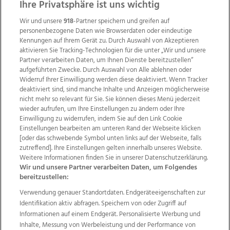
Ihre Privatsphäre ist uns wichtig
Wir und unsere
918
-Partner speichern und greifen auf
personenbezogene Daten wie Browserdaten oder eindeutige
Kennungen auf Ihrem Gerät zu. Durch Auswahl von Akzeptieren
aktivieren Sie Tracking-Technologien für die unter „Wir und unsere
Partner verarbeiten Daten, um Ihnen Dienste bereitzustellen“
aufgeführten Zwecke. Durch Auswahl von Alle ablehnen oder
Widerruf Ihrer Einwilligung werden diese deaktiviert. Wenn Tracker
deaktiviert sind, sind manche Inhalte und Anzeigen möglicherweise
nicht mehr so relevant für Sie. Sie können dieses Menü jederzeit
wieder aufrufen, um Ihre Einstellungen zu ändern oder Ihre
Einwilligung zu widerrufen, indem Sie auf den Link Cookie
Einstellungen bearbeiten am unteren Rand der Webseite klicken
Wir über uns
Mediadaten
Kontakt
Jobs
[oder das schwebende Symbol unten links auf der Webseite, falls
Datenschutz
Impressum
AGB Anzeigekunden
zutreffend]. Ihre Einstellungen gelten innerhalb unseres Website.
AGB Website
Ehrenkodex
Politische Werbung
Weitere Informationen finden Sie in unserer Datenschutzerklärung.
Wir und unsere Partner verarbeiten Daten, um Folgendes
bereitzustellen:
Weitere Angebote des Medienhauses Wimmer
Verwendung genauer Standortdaten. Endgeräteeigenschaften zur
Identifikation aktiv abfragen. Speichern von oder Zugriff auf
TV1
di-mog-i.at
OÖNow
Ischler Woche
Informationen auf einem Endgerät. Personalisierte Werbung und
Life Radio
OÖNachrichten
OÖN Immobilien
Inhalte, Messung von Werbeleistung und der Performance von
OÖN Karriere
OÖN Reise
Promenaden Galerien