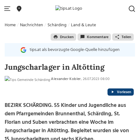
Home
Nachrichten
Schärding
Land & Leute
Drucken
Kommentare
Teilen
tips.at als bevorzugte Google-Quelle hinzufügen
Jungscharlager in Altötting
Alexander Kobler
, 26.07.2023 08:00
Vorlesen
BEZIRK SCHÄRDING. 55 Kinder und Jugendliche aus
dem Pfarrgemeinden Brunnenthal, Schärding, St.
Florian und Suben verbrachten eine Woche im
Jungscharlager in Altötting. Begleitet wurden sie von
15 Jungscharleitern und sechs Köchen.