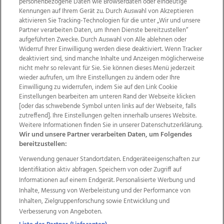
personenbezogene Daten wie Browserdaten oder eindeutige
Kennungen auf Ihrem Gerät zu. Durch Auswahl von Akzeptieren
aktivieren Sie Tracking-Technologien für die unter „Wir und unsere
Partner verarbeiten Daten, um Ihnen Dienste bereitzustellen“
aufgeführten Zwecke. Durch Auswahl von Alle ablehnen oder
Widerruf Ihrer Einwilligung werden diese deaktiviert. Wenn Tracker
deaktiviert sind, sind manche Inhalte und Anzeigen möglicherweise
nicht mehr so relevant für Sie. Sie können dieses Menü jederzeit
wieder aufrufen, um Ihre Einstellungen zu ändern oder Ihre
Einwilligung zu widerrufen, indem Sie auf den Link Cookie
Einstellungen bearbeiten am unteren Rand der Webseite klicken
Wir über uns
Mediadaten
Kontakt
Jobs
[oder das schwebende Symbol unten links auf der Webseite, falls
Datenschutz
Impressum
AGB Anzeigekunden
zutreffend]. Ihre Einstellungen gelten innerhalb unseres Website.
AGB Website
Ehrenkodex
Politische Werbung
Weitere Informationen finden Sie in unserer Datenschutzerklärung.
Wir und unsere Partner verarbeiten Daten, um Folgendes
bereitzustellen:
Weitere Angebote des Medienhauses Wimmer
Verwendung genauer Standortdaten. Endgeräteeigenschaften zur
Identifikation aktiv abfragen. Speichern von oder Zugriff auf
TV1
di-mog-i.at
OÖNow
Ischler Woche
Informationen auf einem Endgerät. Personalisierte Werbung und
Life Radio
OÖNachrichten
OÖN Immobilien
Inhalte, Messung von Werbeleistung und der Performance von
OÖN Karriere
OÖN Reise
Promenaden Galerien
Inhalten, Zielgruppenforschung sowie Entwicklung und
Regionaljobs
wasistlos.at
wirtrauern.at
Verbesserung von Angeboten.