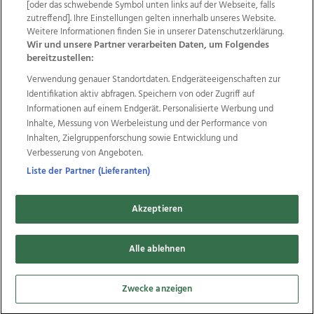
[oder das schwebende Symbol unten links auf der Webseite, falls
Datenschutz
Impressum
AGB Anzeigekunden
zutreffend]. Ihre Einstellungen gelten innerhalb unseres Website.
AGB Website
Ehrenkodex
Politische Werbung
Weitere Informationen finden Sie in unserer Datenschutzerklärung.
Wir und unsere Partner verarbeiten Daten, um Folgendes
bereitzustellen:
Weitere Angebote des Medienhauses Wimmer
Verwendung genauer Standortdaten. Endgeräteeigenschaften zur
Identifikation aktiv abfragen. Speichern von oder Zugriff auf
TV1
di-mog-i.at
OÖNow
Ischler Woche
Informationen auf einem Endgerät. Personalisierte Werbung und
Life Radio
OÖNachrichten
OÖN Immobilien
Inhalte, Messung von Werbeleistung und der Performance von
OÖN Karriere
OÖN Reise
Promenaden Galerien
Inhalten, Zielgruppenforschung sowie Entwicklung und
Regionaljobs
wasistlos.at
wirtrauern.at
Verbesserung von Angeboten.
Liste der Partner (Lieferanten)
Copyrights © 2026 Tips Zeitungs GmbH & Co KG
Akzeptieren
developed by
11x11.net
Alle ablehnen
Cookie Einstellungen bearbeiten
Zwecke anzeigen