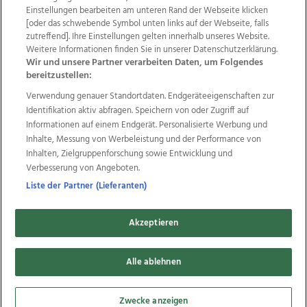
Einstellungen bearbeiten am unteren Rand der Webseite klicken
Wir über uns
Mediadaten
Kontakt
Jobs
[oder das schwebende Symbol unten links auf der Webseite, falls
Datenschutz
Impressum
AGB Anzeigekunden
zutreffend]. Ihre Einstellungen gelten innerhalb unseres Website.
AGB Website
Ehrenkodex
Politische Werbung
Weitere Informationen finden Sie in unserer Datenschutzerklärung.
Wir und unsere Partner verarbeiten Daten, um Folgendes
bereitzustellen:
Weitere Angebote des Medienhauses Wimmer
Verwendung genauer Standortdaten. Endgeräteeigenschaften zur
Identifikation aktiv abfragen. Speichern von oder Zugriff auf
TV1
di-mog-i.at
OÖNow
Ischler Woche
Informationen auf einem Endgerät. Personalisierte Werbung und
Life Radio
OÖNachrichten
OÖN Immobilien
Inhalte, Messung von Werbeleistung und der Performance von
OÖN Karriere
OÖN Reise
Promenaden Galerien
Inhalten, Zielgruppenforschung sowie Entwicklung und
Regionaljobs
wasistlos.at
wirtrauern.at
Verbesserung von Angeboten.
Liste der Partner (Lieferanten)
Copyrights © 2026 Tips Zeitungs GmbH & Co KG
Akzeptieren
developed by
11x11.net
Alle ablehnen
Cookie Einstellungen bearbeiten
Zwecke anzeigen