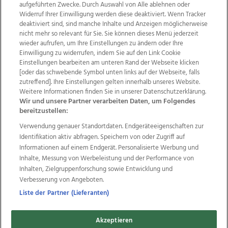
aufgeführten Zwecke. Durch Auswahl von Alle ablehnen oder
Widerruf Ihrer Einwilligung werden diese deaktiviert. Wenn Tracker
deaktiviert sind, sind manche Inhalte und Anzeigen möglicherweise
nicht mehr so relevant für Sie. Sie können dieses Menü jederzeit
wieder aufrufen, um Ihre Einstellungen zu ändern oder Ihre
Einwilligung zu widerrufen, indem Sie auf den Link Cookie
Einstellungen bearbeiten am unteren Rand der Webseite klicken
Wir über uns
Mediadaten
Kontakt
Jobs
[oder das schwebende Symbol unten links auf der Webseite, falls
Datenschutz
Impressum
AGB Anzeigekunden
zutreffend]. Ihre Einstellungen gelten innerhalb unseres Website.
AGB Website
Ehrenkodex
Politische Werbung
Weitere Informationen finden Sie in unserer Datenschutzerklärung.
Wir und unsere Partner verarbeiten Daten, um Folgendes
bereitzustellen:
Weitere Angebote des Medienhauses Wimmer
Verwendung genauer Standortdaten. Endgeräteeigenschaften zur
Identifikation aktiv abfragen. Speichern von oder Zugriff auf
TV1
di-mog-i.at
OÖNow
Ischler Woche
Informationen auf einem Endgerät. Personalisierte Werbung und
Life Radio
OÖNachrichten
OÖN Immobilien
Inhalte, Messung von Werbeleistung und der Performance von
OÖN Karriere
OÖN Reise
Promenaden Galerien
Inhalten, Zielgruppenforschung sowie Entwicklung und
Regionaljobs
wasistlos.at
wirtrauern.at
Verbesserung von Angeboten.
Liste der Partner (Lieferanten)
Copyrights © 2026 Tips Zeitungs GmbH & Co KG
Akzeptieren