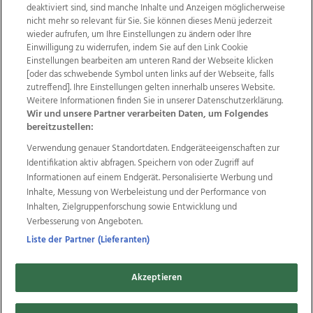
deaktiviert sind, sind manche Inhalte und Anzeigen möglicherweise
nicht mehr so relevant für Sie. Sie können dieses Menü jederzeit
wieder aufrufen, um Ihre Einstellungen zu ändern oder Ihre
Einwilligung zu widerrufen, indem Sie auf den Link Cookie
Einstellungen bearbeiten am unteren Rand der Webseite klicken
Wir über uns
Mediadaten
Kontakt
Jobs
[oder das schwebende Symbol unten links auf der Webseite, falls
Datenschutz
Impressum
AGB Anzeigekunden
zutreffend]. Ihre Einstellungen gelten innerhalb unseres Website.
Weitere Informationen finden Sie in unserer Datenschutzerklärung.
AGB Website
Ehrenkodex
Politische Werbung
Wir und unsere Partner verarbeiten Daten, um Folgendes
bereitzustellen:
Verwendung genauer Standortdaten. Endgeräteeigenschaften zur
Weitere Angebote des Medienhauses Wimmer
Identifikation aktiv abfragen. Speichern von oder Zugriff auf
TV1
di-mog-i.at
OÖNow
Ischler Woche
Informationen auf einem Endgerät. Personalisierte Werbung und
Life Radio
OÖNachrichten
OÖN Immobilien
Inhalte, Messung von Werbeleistung und der Performance von
OÖN Karriere
OÖN Reise
Promenaden Galerien
Inhalten, Zielgruppenforschung sowie Entwicklung und
Regionaljobs
wasistlos.at
wirtrauern.at
Verbesserung von Angeboten.
Liste der Partner (Lieferanten)
Akzeptieren
Copyrights © 2026 Tips Zeitungs GmbH & Co KG