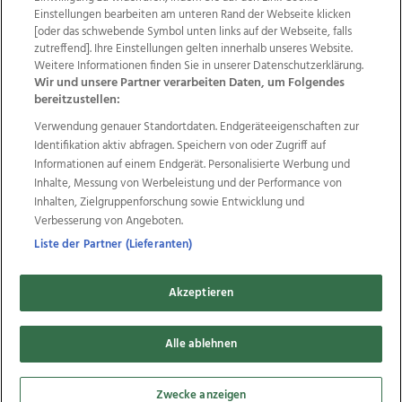
Einstellungen bearbeiten am unteren Rand der Webseite klicken
Wir über uns
Mediadaten
Kontakt
Jobs
[oder das schwebende Symbol unten links auf der Webseite, falls
Datenschutz
Impressum
AGB Anzeigekunden
zutreffend]. Ihre Einstellungen gelten innerhalb unseres Website.
AGB Website
Ehrenkodex
Politische Werbung
Weitere Informationen finden Sie in unserer Datenschutzerklärung.
Wir und unsere Partner verarbeiten Daten, um Folgendes
bereitzustellen:
Weitere Angebote des Medienhauses Wimmer
Verwendung genauer Standortdaten. Endgeräteeigenschaften zur
Identifikation aktiv abfragen. Speichern von oder Zugriff auf
TV1
di-mog-i.at
OÖNow
Ischler Woche
Informationen auf einem Endgerät. Personalisierte Werbung und
Life Radio
OÖNachrichten
OÖN Immobilien
Inhalte, Messung von Werbeleistung und der Performance von
OÖN Karriere
OÖN Reise
Promenaden Galerien
Inhalten, Zielgruppenforschung sowie Entwicklung und
Regionaljobs
wasistlos.at
wirtrauern.at
Verbesserung von Angeboten.
Liste der Partner (Lieferanten)
Copyrights © 2026 Tips Zeitungs GmbH & Co KG
Akzeptieren
developed by
11x11.net
Alle ablehnen
Cookie Einstellungen bearbeiten
Zwecke anzeigen