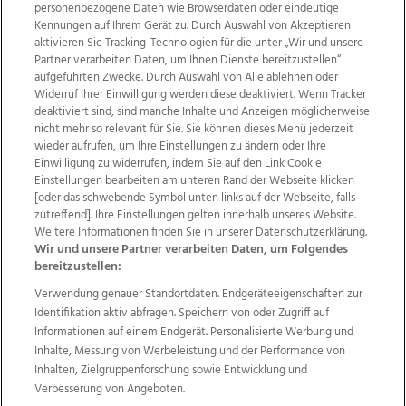
personenbezogene Daten wie Browserdaten oder eindeutige
Kennungen auf Ihrem Gerät zu. Durch Auswahl von Akzeptieren
aktivieren Sie Tracking-Technologien für die unter „Wir und unsere
Partner verarbeiten Daten, um Ihnen Dienste bereitzustellen“
aufgeführten Zwecke. Durch Auswahl von Alle ablehnen oder
Widerruf Ihrer Einwilligung werden diese deaktiviert. Wenn Tracker
deaktiviert sind, sind manche Inhalte und Anzeigen möglicherweise
nicht mehr so relevant für Sie. Sie können dieses Menü jederzeit
wieder aufrufen, um Ihre Einstellungen zu ändern oder Ihre
Einwilligung zu widerrufen, indem Sie auf den Link Cookie
Einstellungen bearbeiten am unteren Rand der Webseite klicken
Wir über uns
Mediadaten
Kontakt
Jobs
[oder das schwebende Symbol unten links auf der Webseite, falls
Datenschutz
Impressum
AGB Anzeigekunden
zutreffend]. Ihre Einstellungen gelten innerhalb unseres Website.
Weitere Informationen finden Sie in unserer Datenschutzerklärung.
AGB Website
Ehrenkodex
Politische Werbung
Wir und unsere Partner verarbeiten Daten, um Folgendes
bereitzustellen:
Verwendung genauer Standortdaten. Endgeräteeigenschaften zur
Weitere Angebote des Medienhauses Wimmer
Identifikation aktiv abfragen. Speichern von oder Zugriff auf
TV1
di-mog-i.at
OÖNow
Ischler Woche
Informationen auf einem Endgerät. Personalisierte Werbung und
Life Radio
OÖNachrichten
OÖN Immobilien
Inhalte, Messung von Werbeleistung und der Performance von
OÖN Karriere
OÖN Reise
Promenaden Galerien
Inhalten, Zielgruppenforschung sowie Entwicklung und
Regionaljobs
wasistlos.at
wirtrauern.at
Verbesserung von Angeboten.