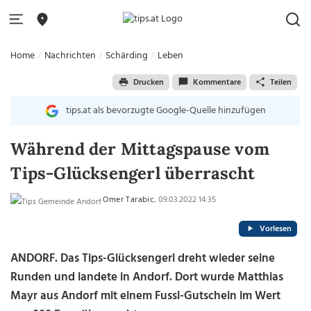
Home
Nachrichten
Schärding
Leben
Drucken
Kommentare
Teilen
tips.at als bevorzugte Google-Quelle hinzufügen
Während der Mittagspause vom
Tips-Glücksengerl überrascht
Omer Tarabic
, 09.03.2022 14:35
Vorlesen
ANDORF. Das Tips-Glücks­engerl dreht wieder seine
Runden und landete in Andorf. Dort wurde Matthias
Mayr aus Andorf mit einem Fussl-Gutschein im Wert