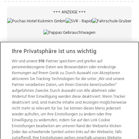
+++ ANZEIGE +++
Ihre Privatsphäre ist uns wichtig
Wir und unsere
918
-Partner speichern und greifen auf
personenbezogene Daten wie Browserdaten oder eindeutige
Kennungen auf Ihrem Gerät zu. Durch Auswahl von Akzeptieren
aktivieren Sie Tracking-Technologien für die unter „Wir und unsere
Partner verarbeiten Daten, um Ihnen Dienste bereitzustellen“
aufgeführten Zwecke. Durch Auswahl von Alle ablehnen oder
Widerruf Ihrer Einwilligung werden diese deaktiviert. Wenn Tracker
deaktiviert sind, sind manche Inhalte und Anzeigen möglicherweise
nicht mehr so relevant für Sie. Sie können dieses Menü jederzeit
wieder aufrufen, um Ihre Einstellungen zu ändern oder Ihre
Einwilligung zu widerrufen, indem Sie auf den Link Cookie
Einstellungen bearbeiten am unteren Rand der Webseite klicken
Wir über uns
Mediadaten
Kontakt
Jobs
[oder das schwebende Symbol unten links auf der Webseite, falls
Datenschutz
Impressum
AGB Anzeigekunden
zutreffend]. Ihre Einstellungen gelten innerhalb unseres Website.