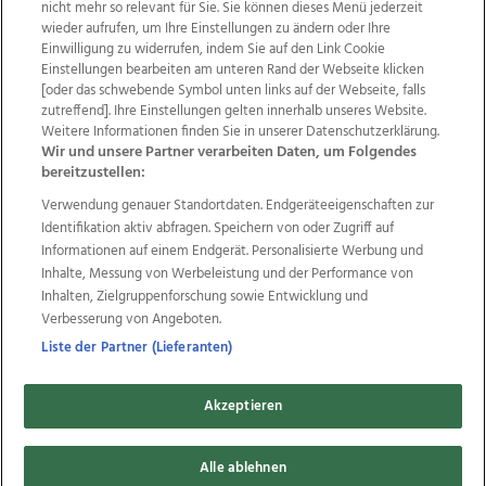
nicht mehr so relevant für Sie. Sie können dieses Menü jederzeit
wieder aufrufen, um Ihre Einstellungen zu ändern oder Ihre
Einwilligung zu widerrufen, indem Sie auf den Link Cookie
Einstellungen bearbeiten am unteren Rand der Webseite klicken
Wir über uns
Mediadaten
Kontakt
Jobs
[oder das schwebende Symbol unten links auf der Webseite, falls
zutreffend]. Ihre Einstellungen gelten innerhalb unseres Website.
Datenschutz
Impressum
AGB Anzeigekunden
Weitere Informationen finden Sie in unserer Datenschutzerklärung.
AGB Website
Ehrenkodex
Politische Werbung
Wir und unsere Partner verarbeiten Daten, um Folgendes
bereitzustellen:
Verwendung genauer Standortdaten. Endgeräteeigenschaften zur
Weitere Angebote des Medienhauses Wimmer
Identifikation aktiv abfragen. Speichern von oder Zugriff auf
TV1
di-mog-i.at
OÖNow
Ischler Woche
Informationen auf einem Endgerät. Personalisierte Werbung und
Life Radio
OÖNachrichten
OÖN Immobilien
Inhalte, Messung von Werbeleistung und der Performance von
OÖN Karriere
OÖN Reise
Promenaden Galerien
Inhalten, Zielgruppenforschung sowie Entwicklung und
Regionaljobs
wasistlos.at
wirtrauern.at
Verbesserung von Angeboten.
Liste der Partner (Lieferanten)
Akzeptieren
Copyrights © 2026 Tips Zeitungs GmbH & Co KG
Alle ablehnen
developed by
11x11.net