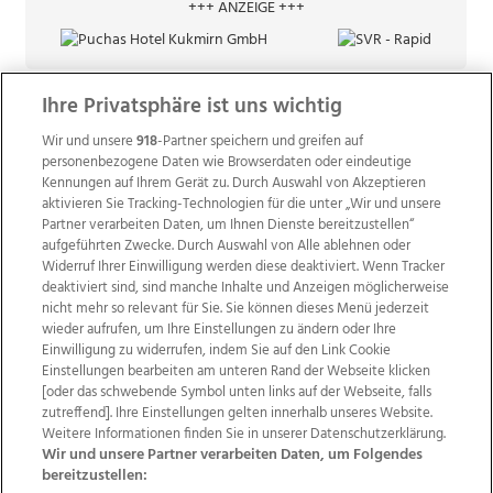
+++ ANZEIGE +++
Ihre Privatsphäre ist uns wichtig
Wir und unsere
918
-Partner speichern und greifen auf
personenbezogene Daten wie Browserdaten oder eindeutige
Kennungen auf Ihrem Gerät zu. Durch Auswahl von Akzeptieren
aktivieren Sie Tracking-Technologien für die unter „Wir und unsere
Partner verarbeiten Daten, um Ihnen Dienste bereitzustellen“
aufgeführten Zwecke. Durch Auswahl von Alle ablehnen oder
Widerruf Ihrer Einwilligung werden diese deaktiviert. Wenn Tracker
deaktiviert sind, sind manche Inhalte und Anzeigen möglicherweise
nicht mehr so relevant für Sie. Sie können dieses Menü jederzeit
wieder aufrufen, um Ihre Einstellungen zu ändern oder Ihre
Einwilligung zu widerrufen, indem Sie auf den Link Cookie
Einstellungen bearbeiten am unteren Rand der Webseite klicken
Wir über uns
Mediadaten
Kontakt
Jobs
[oder das schwebende Symbol unten links auf der Webseite, falls
Datenschutz
Impressum
AGB Anzeigekunden
zutreffend]. Ihre Einstellungen gelten innerhalb unseres Website.
AGB Website
Ehrenkodex
Politische Werbung
Weitere Informationen finden Sie in unserer Datenschutzerklärung.
Wir und unsere Partner verarbeiten Daten, um Folgendes
bereitzustellen: