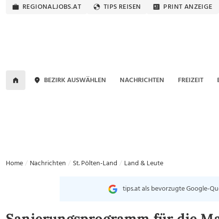
REGIONALJOBS.AT
TIPS REISEN
PRINT ANZEIGE
BEZIRK AUSWÄHLEN
NACHRICHTEN
FREIZEIT
Home
Nachrichten
St. Pölten-Land
Land & Leute
tips.at als bevorzugte Google-Qu
Sanierungsprogramm für die Mar