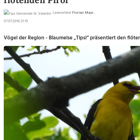
flötenden Pirol
Leserartikel
Florian Mayr
,
07.07.2016 21:19
Vögel der Region - Blaumeise „Tipsi“ präsentiert den flöte