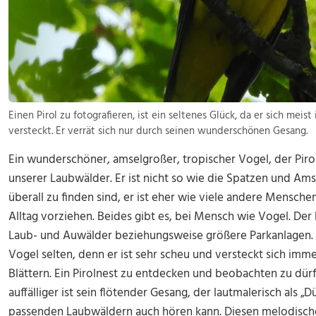
Einen Pirol zu fotografieren, ist ein seltenes Glück, da er sich me
versteckt. Er verrät sich nur durch seinen wunderschönen Gesang.
Ein wunderschöner, amselgroßer, tropischer Vogel, der Pir
unserer Laubwälder. Er ist nicht so wie die Spatzen und Am
überall zu finden sind, er ist eher wie viele andere Mensche
Alltag vorziehen. Beides gibt es, bei Mensch wie Vogel. Der 
Laub- und Auwälder beziehungsweise größere Parkanlagen. 
Vogel selten, denn er ist sehr scheu und versteckt sich im
Blättern. Ein Pirolnest zu entdecken und beobachten zu dürf
auffälliger ist sein flötender Gesang, der lautmalerisch als
passenden Laubwäldern auch hören kann. Diesen melodische