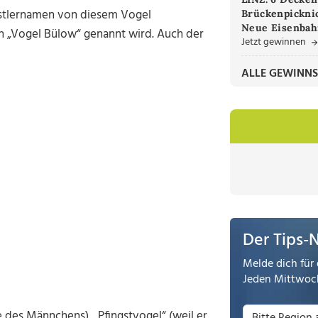
nstlernamen von diesem Vogel
Brückenpicknic
Neue Eisenbah
ch „Vogel Bülow“ genannt wird. Auch der
Jetzt gewinnen
ALLE GEWINNS
Der Tips-
Melde dich für 
Jeden Mittwoch
 des Männchens), „Pfingstvogel“ (weil er