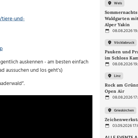
Wels
Sommernachts
/tiere-und-
Waldgarten mi
Alper Yakin
08.08.2026 19
Vöcklabruck
hp
Pauken und Pra
im Schloss Ka
igentlich auskennen - am besten einfach
08.08.2026 19
ad aussuchen und los geht's)
Linz
aaderwald“.
Rock am Grünm
Open Air
08.08.2026 17
Grieskirchen
Zeichenwerkst
03.09.2026 17