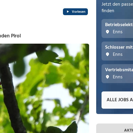
Jetzt den pass
finden
Vorlesen
Betriebselek
Enns
nden Pirol
Schlosser mi
Enns
Vertriebsmita
Enns
ALLE JOBS 
AKT