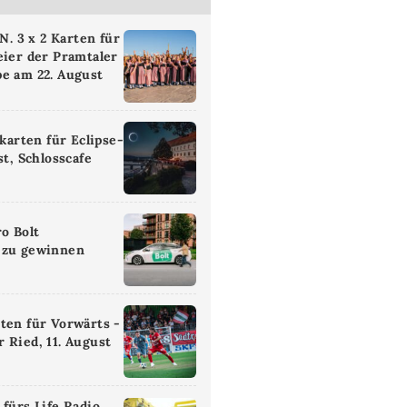
 3 x 2 Karten für
eier der Pramtaler
e am 22. August
ikarten für Eclipse-
st, Schlosscafe
ro Bolt
 zu gewinnen
ten für Vorwärts -
 Ried, 11. August
 fürs Life Radio