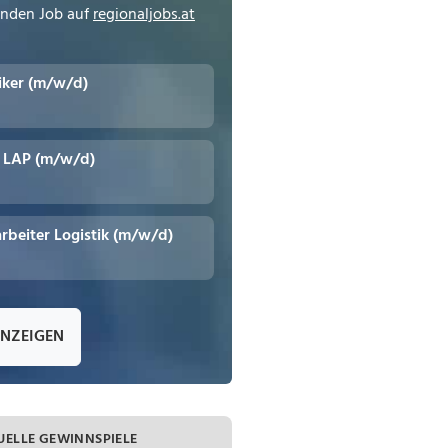
enden Job auf
regionaljobs.at
tiker (m/w/d)
t LAP (m/w/d)
rbeiter Logistik (m/w/d)
ANZEIGEN
UELLE GEWINNSPIELE