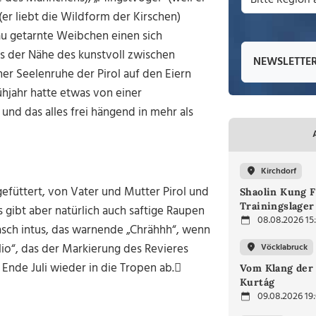
(er liebt die Wildform der Kirschen)
au getarnte Weibchen einen sich
 der Nähe des kunstvoll zwischen
NEWSLETTE
er Seelenruhe der Pirol auf den Eiern
ühjahr hatte etwas von einer
nd das alles frei hängend in mehr als
Kirchdorf
efüttert, von Vater und Mutter Pirol und
Shaolin Kung F
Trainingslager
Es gibt aber natürlich auch saftige Raupen
08.08.2026 15
asch intus, das warnende „Chrähhh“, wenn
lio“, das der Markierung des Revieres
Vöcklabruck
b Ende Juli wieder in die Tropen ab.
Vom Klang der 
Kurtág
09.08.2026 19