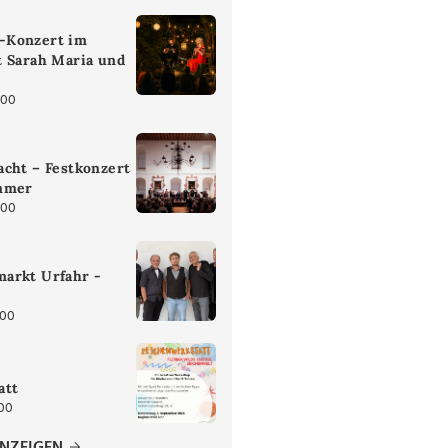
-Konzert im
t Sarah Maria und
:00
cht – Festkonzert
mmer
:00
arkt Urfahr -
:00
att
:00