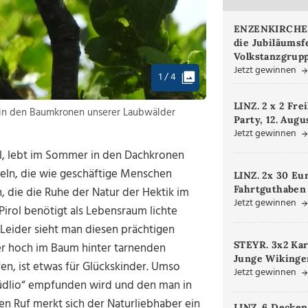
ENZENKIRCHEN.
die Jubiläumsf
Volkstanzgrupp
Jetzt gewinnen
1 / 4
LINZ. 2 x 2 Fre
ist in den Baumkronen unserer Laubwälder
Party, 12. Augu
Jetzt gewinnen
ol, lebt im Sommer in den Dachkronen
seln, die wie geschäftige Menschen
LINZ. 2x 30 Eu
Fahrtguthaben
n, die die Ruhe der Natur der Hektik im
Jetzt gewinnen
Pirol benötigt als Lebensraum lichte
Leider sieht man diesen prächtigen
STEYR. 3x2 Kar
mer hoch im Baum hinter tarnenden
Junge Wikinger
en, ist etwas für Glückskinder. Umso
Jetzt gewinnen
 „Düdlio“ empfunden wird und den man in
n Ruf merkt sich der Naturliebhaber ein
LINZ. 6 Decken