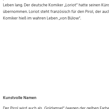
Leben lang. Der deutsche Komiker „Loriot“ hatte seinen Kü
übernommen. Loriot steht französisch für den Pirol, der au
Komiker hieß im wahren Leben „von Bülow“.
Kunstvolle Namen
Der Pirol wird auch als „Goldamsel“ (wegen der gelben Farbe