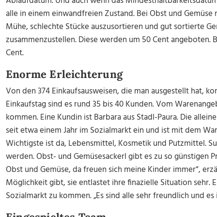
Ablaufdatum. Und auch wenn das Mindesthaltbarkeitsdatum ü
alle in einem einwandfreien Zustand. Bei Obst und Gemüse m
Mühe, schlechte Stücke auszusortieren und gut sortierte 
zusammenzustellen. Diese werden um 50 Cent angeboten. Bu
Cent.
Enorme Erleichterung
Von den 374 Einkaufsausweisen, die man ausgestellt hat, k
Einkaufstag sind es rund 35 bis 40 Kunden. Vom Warenange
kommen. Eine Kundin ist Barbara aus Stadl-Paura. Die allein
seit etwa einem Jahr im Sozialmarkt ein und ist mit dem Wa
Wichtigste ist da, Lebensmittel, Kosmetik und Putzmittel. S
werden. Obst- und Gemüsesackerl gibt es zu so günstigen Pr
Obst und Gemüse, da freuen sich meine Kinder immer“, erzählt
Möglichkeit gibt, sie entlastet ihre finazielle Situation sehr. E
Sozialmarkt zu kommen. „Es sind alle sehr freundlich und es i