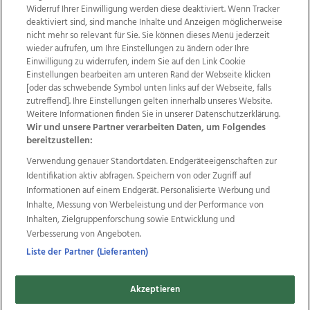
Widerruf Ihrer Einwilligung werden diese deaktiviert. Wenn Tracker
deaktiviert sind, sind manche Inhalte und Anzeigen möglicherweise
nicht mehr so relevant für Sie. Sie können dieses Menü jederzeit
wieder aufrufen, um Ihre Einstellungen zu ändern oder Ihre
Einwilligung zu widerrufen, indem Sie auf den Link Cookie
Einstellungen bearbeiten am unteren Rand der Webseite klicken
Wir über uns
Mediadaten
Kontakt
Jobs
[oder das schwebende Symbol unten links auf der Webseite, falls
zutreffend]. Ihre Einstellungen gelten innerhalb unseres Website.
Datenschutz
Impressum
AGB Anzeigekunden
Weitere Informationen finden Sie in unserer Datenschutzerklärung.
AGB Website
Ehrenkodex
Politische Werbung
Wir und unsere Partner verarbeiten Daten, um Folgendes
bereitzustellen:
Verwendung genauer Standortdaten. Endgeräteeigenschaften zur
Weitere Angebote des Medienhauses Wimmer
Identifikation aktiv abfragen. Speichern von oder Zugriff auf
TV1
di-mog-i.at
OÖNow
Ischler Woche
Informationen auf einem Endgerät. Personalisierte Werbung und
Life Radio
OÖNachrichten
OÖN Immobilien
Inhalte, Messung von Werbeleistung und der Performance von
OÖN Karriere
OÖN Reise
Promenaden Galerien
Inhalten, Zielgruppenforschung sowie Entwicklung und
Regionaljobs
wasistlos.at
wirtrauern.at
Verbesserung von Angeboten.
Liste der Partner (Lieferanten)
Akzeptieren
Copyrights © 2026 Tips Zeitungs GmbH & Co KG