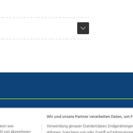
chutz
Impressum
AGB Anzeigekunden
AGB Website
Eh
Wir und unsere Partner verarbeiten Daten, um F
aten wie
Verwendung genauer Standortdaten. Endgeräteeigensc
hl von Akzeptieren
abfragen. Speichern von oder Zugriff auf Information