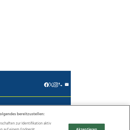
renkodex
Politische Werbung
olgendes bereitzustellen:
haften zur Identifikation aktiv
en auf einem Endgerät.
Akzeptieren