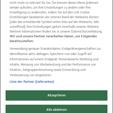
nicht mehr so relevant für Sie. Sie können dieses Menü jederzeit
wieder aufrufen, um Ihre Einstellungen zu ändern oder Ihre
Einwilligung zu widerrufen, indem Sie auf den Link Cookie
Einstellungen bearbeiten am unteren Rand der Webseite klicken
Wir über uns
Mediadaten
Kontakt
Jobs
[oder das schwebende Symbol unten links auf der Webseite, falls
Datenschutz
Impressum
AGB Anzeigekunden
zutreffend]. Ihre Einstellungen gelten innerhalb unseres Website.
AGB Website
Ehrenkodex
Politische Werbung
Weitere Informationen finden Sie in unserer Datenschutzerklärung.
Wir und unsere Partner verarbeiten Daten, um Folgendes
bereitzustellen:
Weitere Angebote des Medienhauses Wimmer
Verwendung genauer Standortdaten. Endgeräteeigenschaften zur
Identifikation aktiv abfragen. Speichern von oder Zugriff auf
TV1
di-mog-i.at
OÖNow
Ischler Woche
Informationen auf einem Endgerät. Personalisierte Werbung und
Life Radio
OÖNachrichten
OÖN Immobilien
Inhalte, Messung von Werbeleistung und der Performance von
OÖN Karriere
OÖN Reise
Promenaden Galerien
Inhalten, Zielgruppenforschung sowie Entwicklung und
Regionaljobs
wasistlos.at
wirtrauern.at
Verbesserung von Angeboten.
Liste der Partner (Lieferanten)
Copyrights © 2026 Tips Zeitungs GmbH & Co KG
Akzeptieren
developed by
11x11.net
Alle ablehnen