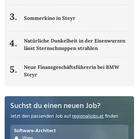
3.
Sommerkino in Steyr
4.
Natürliche Dunkelheit in der Eisenwurzen
lässt Sternschnuppen strahlen
5.
Neue Finanzgeschäftsführerin bei BMW
Steyr
Suchst du einen neuen Job?
Jetzt den passenden Job auf
regionaljobs.at
finden
Software-Architect
Wien