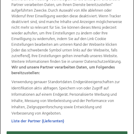
Partner verarbeiten Daten, um Ihnen Dienste bereitzustellen“
aufgeführten Zwecke. Durch Auswahl von Alle ablehnen oder
Widerruf Ihrer Einwilligung werden diese deaktiviert. Wenn Tracker
deaktiviert sind, sind manche Inhalte und Anzeigen möglicherweise
nicht mehr so relevant für Sie. Sie können dieses Menü jederzeit
wieder aufrufen, um Ihre Einstellungen zu ändern oder Ihre
Einwilligung zu widerrufen, indem Sie auf den Link Cookie
Einstellungen bearbeiten am unteren Rand der Webseite klicken
Wir über uns
Mediadaten
Kontakt
Jobs
[oder das schwebende Symbol unten links auf der Webseite, falls
zutreffend]. Ihre Einstellungen gelten innerhalb unseres Website.
Datenschutz
Impressum
AGB Anzeigekunden
Weitere Informationen finden Sie in unserer Datenschutzerklärung.
AGB Website
Ehrenkodex
Politische Werbung
Wir und unsere Partner verarbeiten Daten, um Folgendes
bereitzustellen:
Verwendung genauer Standortdaten. Endgeräteeigenschaften zur
Weitere Angebote des Medienhauses Wimmer
Identifikation aktiv abfragen. Speichern von oder Zugriff auf
TV1
di-mog-i.at
OÖNow
Ischler Woche
Informationen auf einem Endgerät. Personalisierte Werbung und
Life Radio
OÖNachrichten
OÖN Immobilien
Inhalte, Messung von Werbeleistung und der Performance von
OÖN Karriere
OÖN Reise
Promenaden Galerien
Inhalten, Zielgruppenforschung sowie Entwicklung und
Regionaljobs
wasistlos.at
wirtrauern.at
Verbesserung von Angeboten.
Liste der Partner (Lieferanten)