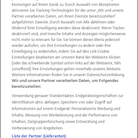
Kennungen auf Ihrem Gerät zu. Durch Auswahl von Akzeptieren
aktivieren Sie Tracking-Technologien für die unter „Wir und unsere
Partner verarbeiten Daten, um Ihnen Dienste bereitzustellen“
aufgeführten Zwecke. Durch Auswahl von Alle ablehnen oder
Widerruf Ihrer Einwilligung werden diese deaktiviert. Wenn Tracker
deaktiviert sind, sind manche Inhalte und Anzeigen möglicherweise
nicht mehr so relevant für Sie. Sie können dieses Menü jederzeit
wieder aufrufen, um Ihre Einstellungen zu ändern oder Ihre
Einwilligung zu widerrufen, indem Sie auf den Link Cookie
Einstellungen bearbeiten am unteren Rand der Webseite klicken
Wir über uns
Mediadaten
Kontakt
Jobs
[oder das schwebende Symbol unten links auf der Webseite, falls
Datenschutz
Impressum
AGB Anzeigekunden
zutreffend]. Ihre Einstellungen gelten innerhalb unseres Website.
AGB Website
Ehrenkodex
Politische Werbung
Weitere Informationen finden Sie in unserer Datenschutzerklärung.
Wir und unsere Partner verarbeiten Daten, um Folgendes
bereitzustellen:
Weitere Angebote des Medienhauses Wimmer
Verwendung genauer Standortdaten. Endgeräteeigenschaften zur
Identifikation aktiv abfragen. Speichern von oder Zugriff auf
TV1
di-mog-i.at
OÖNow
Ischler Woche
Informationen auf einem Endgerät. Personalisierte Werbung und
Life Radio
OÖNachrichten
OÖN Immobilien
Inhalte, Messung von Werbeleistung und der Performance von
OÖN Karriere
OÖN Reise
Promenaden Galerien
Inhalten, Zielgruppenforschung sowie Entwicklung und
Regionaljobs
wasistlos.at
wirtrauern.at
Verbesserung von Angeboten.
Liste der Partner (Lieferanten)