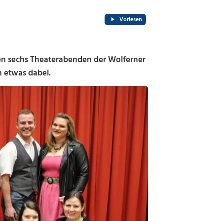
Vorlesen
n sechs Theaterabenden der Wolferner
n etwas dabei.