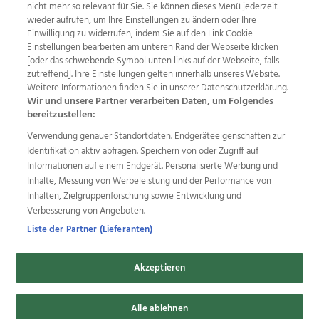
nicht mehr so relevant für Sie. Sie können dieses Menü jederzeit
wieder aufrufen, um Ihre Einstellungen zu ändern oder Ihre
Einwilligung zu widerrufen, indem Sie auf den Link Cookie
Einstellungen bearbeiten am unteren Rand der Webseite klicken
Wir über uns
Mediadaten
Kontakt
Jobs
[oder das schwebende Symbol unten links auf der Webseite, falls
zutreffend]. Ihre Einstellungen gelten innerhalb unseres Website.
Datenschutz
Impressum
AGB Anzeigekunden
Weitere Informationen finden Sie in unserer Datenschutzerklärung.
AGB Website
Ehrenkodex
Politische Werbung
Wir und unsere Partner verarbeiten Daten, um Folgendes
bereitzustellen:
Verwendung genauer Standortdaten. Endgeräteeigenschaften zur
Weitere Angebote des Medienhauses Wimmer
Identifikation aktiv abfragen. Speichern von oder Zugriff auf
TV1
di-mog-i.at
OÖNow
Ischler Woche
Informationen auf einem Endgerät. Personalisierte Werbung und
Life Radio
OÖNachrichten
OÖN Immobilien
Inhalte, Messung von Werbeleistung und der Performance von
OÖN Karriere
OÖN Reise
Promenaden Galerien
Inhalten, Zielgruppenforschung sowie Entwicklung und
Regionaljobs
wasistlos.at
wirtrauern.at
Verbesserung von Angeboten.
Liste der Partner (Lieferanten)
Akzeptieren
Copyrights © 2026 Tips Zeitungs GmbH & Co KG
Alle ablehnen
developed by
11x11.net