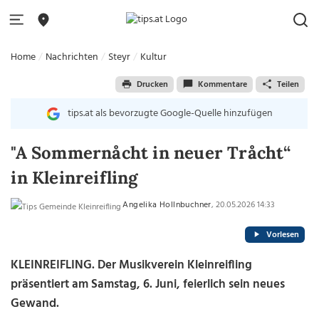
Home
Nachrichten
Steyr
Kultur
Drucken
Kommentare
Teilen
tips.at als bevorzugte Google-Quelle hinzufügen
"A Sommernåcht in neuer Tråcht“
in Kleinreifling
Angelika Hollnbuchner
, 20.05.2026 14:33
Vorlesen
KLEINREIFLING. Der Musikverein Kleinreifling
präsentiert am Samstag, 6. Juni, feierlich sein neues
Gewand.