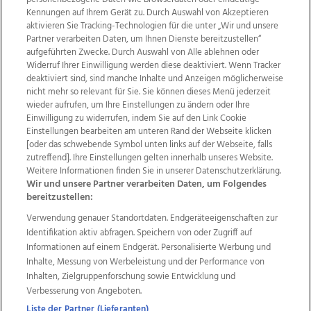
Kennungen auf Ihrem Gerät zu. Durch Auswahl von Akzeptieren
aktivieren Sie Tracking-Technologien für die unter „Wir und unsere
Partner verarbeiten Daten, um Ihnen Dienste bereitzustellen“
aufgeführten Zwecke. Durch Auswahl von Alle ablehnen oder
Widerruf Ihrer Einwilligung werden diese deaktiviert. Wenn Tracker
deaktiviert sind, sind manche Inhalte und Anzeigen möglicherweise
nicht mehr so relevant für Sie. Sie können dieses Menü jederzeit
wieder aufrufen, um Ihre Einstellungen zu ändern oder Ihre
Einwilligung zu widerrufen, indem Sie auf den Link Cookie
Einstellungen bearbeiten am unteren Rand der Webseite klicken
Wir über uns
Mediadaten
Kontakt
Jobs
[oder das schwebende Symbol unten links auf der Webseite, falls
Datenschutz
Impressum
AGB Anzeigekunden
zutreffend]. Ihre Einstellungen gelten innerhalb unseres Website.
AGB Website
Ehrenkodex
Politische Werbung
Weitere Informationen finden Sie in unserer Datenschutzerklärung.
Wir und unsere Partner verarbeiten Daten, um Folgendes
bereitzustellen:
Weitere Angebote des Medienhauses Wimmer
Verwendung genauer Standortdaten. Endgeräteeigenschaften zur
Identifikation aktiv abfragen. Speichern von oder Zugriff auf
TV1
di-mog-i.at
OÖNow
Ischler Woche
Informationen auf einem Endgerät. Personalisierte Werbung und
Life Radio
OÖNachrichten
OÖN Immobilien
Inhalte, Messung von Werbeleistung und der Performance von
OÖN Karriere
OÖN Reise
Promenaden Galerien
Inhalten, Zielgruppenforschung sowie Entwicklung und
Regionaljobs
wasistlos.at
wirtrauern.at
Verbesserung von Angeboten.
Liste der Partner (Lieferanten)