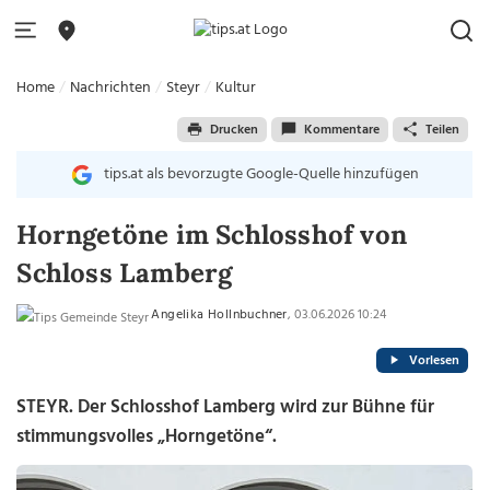
Home
Nachrichten
Steyr
Kultur
Drucken
Kommentare
Teilen
tips.at als bevorzugte Google-Quelle hinzufügen
Horngetöne im Schlosshof von
Schloss Lamberg
Angelika Hollnbuchner
, 03.06.2026 10:24
Vorlesen
STEYR. Der Schlosshof Lamberg wird zur Bühne für
stimmungsvolles „Horngetöne“.