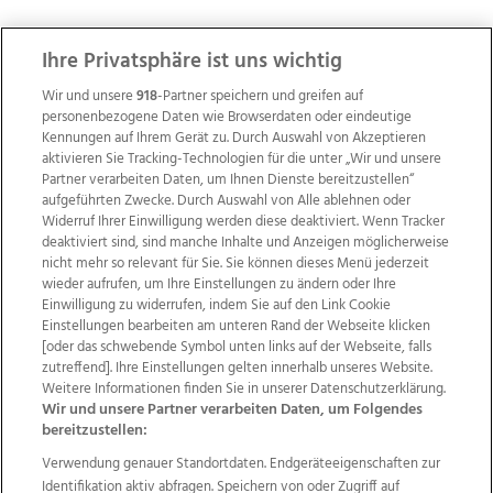
Ihre Privatsphäre ist uns wichtig
ZUR NACHRICHTENÜBERSICHT
Wir und unsere
918
-Partner speichern und greifen auf
personenbezogene Daten wie Browserdaten oder eindeutige
Kennungen auf Ihrem Gerät zu. Durch Auswahl von Akzeptieren
aktivieren Sie Tracking-Technologien für die unter „Wir und unsere
Partner verarbeiten Daten, um Ihnen Dienste bereitzustellen“
aufgeführten Zwecke. Durch Auswahl von Alle ablehnen oder
Widerruf Ihrer Einwilligung werden diese deaktiviert. Wenn Tracker
deaktiviert sind, sind manche Inhalte und Anzeigen möglicherweise
nicht mehr so relevant für Sie. Sie können dieses Menü jederzeit
wieder aufrufen, um Ihre Einstellungen zu ändern oder Ihre
Einwilligung zu widerrufen, indem Sie auf den Link Cookie
Einstellungen bearbeiten am unteren Rand der Webseite klicken
[oder das schwebende Symbol unten links auf der Webseite, falls
Wir über uns
Mediadaten
Kontakt
Jobs
zutreffend]. Ihre Einstellungen gelten innerhalb unseres Website.
Weitere Informationen finden Sie in unserer Datenschutzerklärung.
Datenschutz
Impressum
AGB Anzeigekunden
Wir und unsere Partner verarbeiten Daten, um Folgendes
AGB Website
Ehrenkodex
Politische Werbung
bereitzustellen:
Verwendung genauer Standortdaten. Endgeräteeigenschaften zur
Identifikation aktiv abfragen. Speichern von oder Zugriff auf