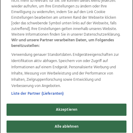
nicht mehr so relevant für Sie. Sie können dieses Menü jederzeit
wieder aufrufen, um Ihre Einstellungen zu ändern oder Ihre
Einwilligung zu widerrufen, indem Sie auf den Link Cookie
Einstellungen bearbeiten am unteren Rand der Webseite klicken
Wir über uns
Mediadaten
Kontakt
Jobs
[oder das schwebende Symbol unten links auf der Webseite, falls
zutreffend]. Ihre Einstellungen gelten innerhalb unseres Website.
Datenschutz
Impressum
AGB Anzeigekunden
Weitere Informationen finden Sie in unserer Datenschutzerklärung.
AGB Website
Ehrenkodex
Politische Werbung
Wir und unsere Partner verarbeiten Daten, um Folgendes
bereitzustellen:
Verwendung genauer Standortdaten. Endgeräteeigenschaften zur
Weitere Angebote des Medienhauses Wimmer
Identifikation aktiv abfragen. Speichern von oder Zugriff auf
TV1
di-mog-i.at
OÖNow
Ischler Woche
Informationen auf einem Endgerät. Personalisierte Werbung und
Life Radio
OÖNachrichten
OÖN Immobilien
Inhalte, Messung von Werbeleistung und der Performance von
OÖN Karriere
OÖN Reise
Promenaden Galerien
Inhalten, Zielgruppenforschung sowie Entwicklung und
Regionaljobs
wasistlos.at
wirtrauern.at
Verbesserung von Angeboten.
Liste der Partner (Lieferanten)
Akzeptieren
Copyrights © 2026 Tips Zeitungs GmbH & Co KG
Alle ablehnen
developed by
11x11.net