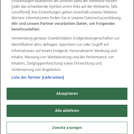
Einstellungen bearbeiten am unteren Rand der Webseite klicken
Wir über uns
Mediadaten
Kontakt
Jobs
[oder das schwebende Symbol unten links auf der Webseite, falls
Datenschutz
Impressum
AGB Anzeigekunden
zutreffend]. Ihre Einstellungen gelten innerhalb unseres Website.
AGB Website
Ehrenkodex
Politische Werbung
Weitere Informationen finden Sie in unserer Datenschutzerklärung.
Wir und unsere Partner verarbeiten Daten, um Folgendes
bereitzustellen:
Weitere Angebote des Medienhauses Wimmer
Verwendung genauer Standortdaten. Endgeräteeigenschaften zur
Identifikation aktiv abfragen. Speichern von oder Zugriff auf
TV1
di-mog-i.at
OÖNow
Ischler Woche
Informationen auf einem Endgerät. Personalisierte Werbung und
Life Radio
OÖNachrichten
OÖN Immobilien
Inhalte, Messung von Werbeleistung und der Performance von
OÖN Karriere
OÖN Reise
Promenaden Galerien
Inhalten, Zielgruppenforschung sowie Entwicklung und
Regionaljobs
wasistlos.at
wirtrauern.at
Verbesserung von Angeboten.
Liste der Partner (Lieferanten)
Copyrights © 2026 Tips Zeitungs GmbH & Co KG
Akzeptieren
developed by
11x11.net
Alle ablehnen
Cookie Einstellungen bearbeiten
Zwecke anzeigen