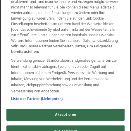
deaktiviert sind, sind manche Inhalte und Anzeigen möglicherweise
nicht mehr so relevant für Sie. Sie können dieses Menü jederzeit
wieder aufrufen, um Ihre Einstellungen zu ändern oder Ihre
Einwilligung zu widerrufen, indem Sie auf den Link Cookie
Einstellungen bearbeiten am unteren Rand der Webseite klicken
Wir über uns
Mediadaten
Kontakt
Jobs
[oder das schwebende Symbol unten links auf der Webseite, falls
zutreffend]. Ihre Einstellungen gelten innerhalb unseres Website.
Datenschutz
Impressum
AGB Anzeigekunden
Weitere Informationen finden Sie in unserer Datenschutzerklärung.
AGB Website
Ehrenkodex
Politische Werbung
Wir und unsere Partner verarbeiten Daten, um Folgendes
bereitzustellen:
Verwendung genauer Standortdaten. Endgeräteeigenschaften zur
Weitere Angebote des Medienhauses Wimmer
Identifikation aktiv abfragen. Speichern von oder Zugriff auf
TV1
di-mog-i.at
OÖNow
Ischler Woche
Informationen auf einem Endgerät. Personalisierte Werbung und
Life Radio
OÖNachrichten
OÖN Immobilien
Inhalte, Messung von Werbeleistung und der Performance von
OÖN Karriere
OÖN Reise
Promenaden Galerien
Inhalten, Zielgruppenforschung sowie Entwicklung und
Regionaljobs
wasistlos.at
wirtrauern.at
Verbesserung von Angeboten.
Liste der Partner (Lieferanten)
Akzeptieren
Copyrights © 2026 Tips Zeitungs GmbH & Co KG