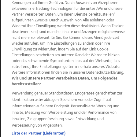
Kennungen auf Ihrem Gerät zu. Durch Auswahl von Akzeptieren
aktivieren Sie Tracking-Technologien für die unter „Wir und unsere
Partner verarbeiten Daten, um Ihnen Dienste bereitzustellen“
aufgeführten Zwecke. Durch Auswahl von Alle ablehnen oder
Widerruf Ihrer Einwilligung werden diese deaktiviert. Wenn Tracker
deaktiviert sind, sind manche Inhalte und Anzeigen möglicherweise
nicht mehr so relevant für Sie. Sie können dieses Menü jederzeit
wieder aufrufen, um Ihre Einstellungen zu ändern oder Ihre
Einwilligung zu widerrufen, indem Sie auf den Link Cookie
Einstellungen bearbeiten am unteren Rand der Webseite klicken
[oder das schwebende Symbol unten links auf der Webseite, falls
Wir über uns
Mediadaten
Kontakt
Jobs
zutreffend]. Ihre Einstellungen gelten innerhalb unseres Website.
Weitere Informationen finden Sie in unserer Datenschutzerklärung.
Datenschutz
Impressum
AGB Anzeigekunden
Wir und unsere Partner verarbeiten Daten, um Folgendes
AGB Website
Ehrenkodex
Politische Werbung
bereitzustellen:
Verwendung genauer Standortdaten. Endgeräteeigenschaften zur
Identifikation aktiv abfragen. Speichern von oder Zugriff auf
Weitere Angebote des Medienhauses Wimmer
Informationen auf einem Endgerät. Personalisierte Werbung und
TV1
di-mog-i.at
OÖNow
Ischler Woche
Inhalte, Messung von Werbeleistung und der Performance von
Life Radio
OÖNachrichten
OÖN Immobilien
Inhalten, Zielgruppenforschung sowie Entwicklung und
OÖN Karriere
OÖN Reise
Promenaden Galerien
Verbesserung von Angeboten.
Regionaljobs
wasistlos.at
wirtrauern.at
Liste der Partner (Lieferanten)