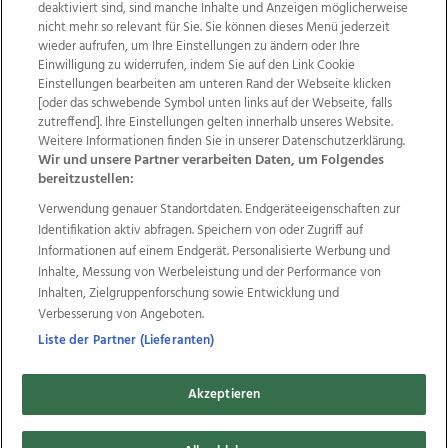
deaktiviert sind, sind manche Inhalte und Anzeigen möglicherweise
nicht mehr so relevant für Sie. Sie können dieses Menü jederzeit
wieder aufrufen, um Ihre Einstellungen zu ändern oder Ihre
Einwilligung zu widerrufen, indem Sie auf den Link Cookie
Einstellungen bearbeiten am unteren Rand der Webseite klicken
Wir über uns
Mediadaten
Kontakt
Jobs
[oder das schwebende Symbol unten links auf der Webseite, falls
Datenschutz
Impressum
AGB Anzeigekunden
zutreffend]. Ihre Einstellungen gelten innerhalb unseres Website.
AGB Website
Ehrenkodex
Politische Werbung
Weitere Informationen finden Sie in unserer Datenschutzerklärung.
Wir und unsere Partner verarbeiten Daten, um Folgendes
bereitzustellen:
Weitere Angebote des Medienhauses Wimmer
Verwendung genauer Standortdaten. Endgeräteeigenschaften zur
Identifikation aktiv abfragen. Speichern von oder Zugriff auf
TV1
di-mog-i.at
OÖNow
Ischler Woche
Informationen auf einem Endgerät. Personalisierte Werbung und
Life Radio
OÖNachrichten
OÖN Immobilien
Inhalte, Messung von Werbeleistung und der Performance von
OÖN Karriere
OÖN Reise
Promenaden Galerien
Inhalten, Zielgruppenforschung sowie Entwicklung und
Regionaljobs
wasistlos.at
wirtrauern.at
Verbesserung von Angeboten.
Liste der Partner (Lieferanten)
Copyrights © 2026 Tips Zeitungs GmbH & Co KG
Akzeptieren
developed by
11x11.net