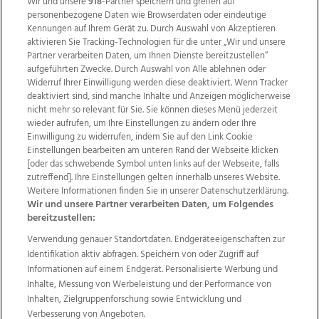
Wir und unsere
918
-Partner speichern und greifen auf
personenbezogene Daten wie Browserdaten oder eindeutige
Kennungen auf Ihrem Gerät zu. Durch Auswahl von Akzeptieren
aktivieren Sie Tracking-Technologien für die unter „Wir und unsere
Partner verarbeiten Daten, um Ihnen Dienste bereitzustellen“
aufgeführten Zwecke. Durch Auswahl von Alle ablehnen oder
Widerruf Ihrer Einwilligung werden diese deaktiviert. Wenn Tracker
deaktiviert sind, sind manche Inhalte und Anzeigen möglicherweise
nicht mehr so relevant für Sie. Sie können dieses Menü jederzeit
wieder aufrufen, um Ihre Einstellungen zu ändern oder Ihre
Einwilligung zu widerrufen, indem Sie auf den Link Cookie
Einstellungen bearbeiten am unteren Rand der Webseite klicken
Wir über uns
Mediadaten
Kontakt
Jobs
[oder das schwebende Symbol unten links auf der Webseite, falls
Datenschutz
Impressum
AGB Anzeigekunden
zutreffend]. Ihre Einstellungen gelten innerhalb unseres Website.
AGB Website
Ehrenkodex
Politische Werbung
Weitere Informationen finden Sie in unserer Datenschutzerklärung.
Wir und unsere Partner verarbeiten Daten, um Folgendes
bereitzustellen:
Weitere Angebote des Medienhauses Wimmer
Verwendung genauer Standortdaten. Endgeräteeigenschaften zur
Identifikation aktiv abfragen. Speichern von oder Zugriff auf
TV1
di-mog-i.at
OÖNow
Ischler Woche
Informationen auf einem Endgerät. Personalisierte Werbung und
Life Radio
OÖNachrichten
OÖN Immobilien
Inhalte, Messung von Werbeleistung und der Performance von
OÖN Karriere
OÖN Reise
Promenaden Galerien
Inhalten, Zielgruppenforschung sowie Entwicklung und
Regionaljobs
wasistlos.at
wirtrauern.at
Verbesserung von Angeboten.