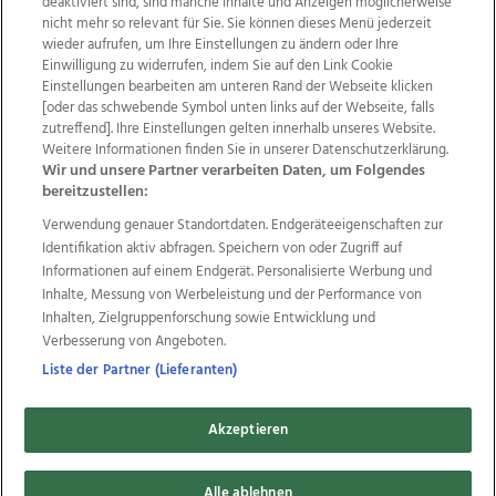
deaktiviert sind, sind manche Inhalte und Anzeigen möglicherweise
nicht mehr so relevant für Sie. Sie können dieses Menü jederzeit
wieder aufrufen, um Ihre Einstellungen zu ändern oder Ihre
Einwilligung zu widerrufen, indem Sie auf den Link Cookie
Einstellungen bearbeiten am unteren Rand der Webseite klicken
Wir über uns
Mediadaten
Kontakt
Jobs
[oder das schwebende Symbol unten links auf der Webseite, falls
Datenschutz
Impressum
AGB Anzeigekunden
zutreffend]. Ihre Einstellungen gelten innerhalb unseres Website.
AGB Website
Ehrenkodex
Politische Werbung
Weitere Informationen finden Sie in unserer Datenschutzerklärung.
Wir und unsere Partner verarbeiten Daten, um Folgendes
bereitzustellen:
Weitere Angebote des Medienhauses Wimmer
Verwendung genauer Standortdaten. Endgeräteeigenschaften zur
Identifikation aktiv abfragen. Speichern von oder Zugriff auf
TV1
di-mog-i.at
OÖNow
Ischler Woche
Informationen auf einem Endgerät. Personalisierte Werbung und
Life Radio
OÖNachrichten
OÖN Immobilien
Inhalte, Messung von Werbeleistung und der Performance von
OÖN Karriere
OÖN Reise
Promenaden Galerien
Inhalten, Zielgruppenforschung sowie Entwicklung und
Regionaljobs
wasistlos.at
wirtrauern.at
Verbesserung von Angeboten.
Liste der Partner (Lieferanten)
Copyrights © 2026 Tips Zeitungs GmbH & Co KG
Akzeptieren
developed by
11x11.net
Alle ablehnen