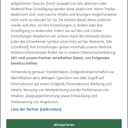
aufgeführten Zwecke. Durch Auswahl von Alle ablehnen oder
Widerruf Ihrer Einwilligung werden diese deaktiviert. Wenn Tracker
deaktiviert sind, sind manche Inhalte und Anzeigen möglicherweise
nicht mehr so relevant für Sie. Sie können dieses Menü jederzeit
wieder aufrufen, um Ihre Einstellungen zu ändern oder Ihre
Einwilligung zu widerrufen, indem Sie auf den Link Cookie
Einstellungen bearbeiten am unteren Rand der Webseite klicken
Wir über uns
Mediadaten
Kontakt
Jobs
[oder das schwebende Symbol unten links auf der Webseite, falls
zutreffend]. Ihre Einstellungen gelten innerhalb unseres Website.
Datenschutz
Impressum
AGB Anzeigekunden
Weitere Informationen finden Sie in unserer Datenschutzerklärung.
AGB Website
Ehrenkodex
Politische Werbung
Wir und unsere Partner verarbeiten Daten, um Folgendes
bereitzustellen:
Verwendung genauer Standortdaten. Endgeräteeigenschaften zur
Weitere Angebote des Medienhauses Wimmer
Identifikation aktiv abfragen. Speichern von oder Zugriff auf
TV1
di-mog-i.at
OÖNow
Ischler Woche
Informationen auf einem Endgerät. Personalisierte Werbung und
Life Radio
OÖNachrichten
OÖN Immobilien
Inhalte, Messung von Werbeleistung und der Performance von
OÖN Karriere
OÖN Reise
Promenaden Galerien
Inhalten, Zielgruppenforschung sowie Entwicklung und
Regionaljobs
wasistlos.at
wirtrauern.at
Verbesserung von Angeboten.
Liste der Partner (Lieferanten)
Akzeptieren