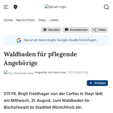
Home
Nachrichten
Steyr
Leben
Drucken
Kommentare
Teilen
tips.at als bevorzugte Google-Quelle hinzufügen
Waldbaden für pflegende
Angehörige
Angelika Hollnbuchner
, 31.07.2024 10:26
Vorlesen
STEYR. Birgit Freidhager von der Caritas in Steyr lädt
am Mittwoch, 21. August, zum Waldbaden im
Bischofswald im Stadtteil Münichholz ein.