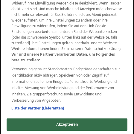
Widerruf Ihrer Einwilligung werden diese deaktiviert. Wenn Tracker
deaktiviert sind, sind manche Inhalte und Anzeigen möglicherweise
nicht mehr so relevant für Sie. Sie können dieses Menü jederzeit
wieder aufrufen, um Ihre Einstellungen zu ändern oder Ihre
Einwilligung zu widerrufen, indem Sie auf den Link Cookie
Einstellungen bearbeiten am unteren Rand der Webseite klicken
Wir über uns
Mediadaten
Kontakt
Jobs
[oder das schwebende Symbol unten links auf der Webseite, falls
zutreffend]. Ihre Einstellungen gelten innerhalb unseres Website.
Datenschutz
Impressum
AGB Anzeigekunden
Weitere Informationen finden Sie in unserer Datenschutzerklärung.
AGB Website
Ehrenkodex
Politische Werbung
Wir und unsere Partner verarbeiten Daten, um Folgendes
bereitzustellen:
Verwendung genauer Standortdaten. Endgeräteeigenschaften zur
Weitere Angebote des Medienhauses Wimmer
Identifikation aktiv abfragen. Speichern von oder Zugriff auf
TV1
di-mog-i.at
OÖNow
Ischler Woche
Informationen auf einem Endgerät. Personalisierte Werbung und
Life Radio
OÖNachrichten
OÖN Immobilien
Inhalte, Messung von Werbeleistung und der Performance von
OÖN Karriere
OÖN Reise
Promenaden Galerien
Inhalten, Zielgruppenforschung sowie Entwicklung und
Regionaljobs
wasistlos.at
wirtrauern.at
Verbesserung von Angeboten.
Liste der Partner (Lieferanten)
Akzeptieren
Copyrights © 2026 Tips Zeitungs GmbH & Co KG