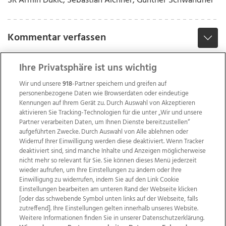
SR Armin Dukic; Sebastian Aichner, Günther Schwandner
Kommentar verfassen
Ihre Privatsphäre ist uns wichtig
Wir und unsere
918
-Partner speichern und greifen auf
personenbezogene Daten wie Browserdaten oder eindeutige
Kennungen auf Ihrem Gerät zu. Durch Auswahl von Akzeptieren
aktivieren Sie Tracking-Technologien für die unter „Wir und unsere
Partner verarbeiten Daten, um Ihnen Dienste bereitzustellen“
aufgeführten Zwecke. Durch Auswahl von Alle ablehnen oder
Widerruf Ihrer Einwilligung werden diese deaktiviert. Wenn Tracker
deaktiviert sind, sind manche Inhalte und Anzeigen möglicherweise
nicht mehr so relevant für Sie. Sie können dieses Menü jederzeit
wieder aufrufen, um Ihre Einstellungen zu ändern oder Ihre
Einwilligung zu widerrufen, indem Sie auf den Link Cookie
Einstellungen bearbeiten am unteren Rand der Webseite klicken
Wir über uns
Mediadaten
Kontakt
Jobs
[oder das schwebende Symbol unten links auf der Webseite, falls
zutreffend]. Ihre Einstellungen gelten innerhalb unseres Website.
Datenschutz
Impressum
AGB Anzeigekunden
Weitere Informationen finden Sie in unserer Datenschutzerklärung.
AGB Website
Ehrenkodex
Politische Werbung