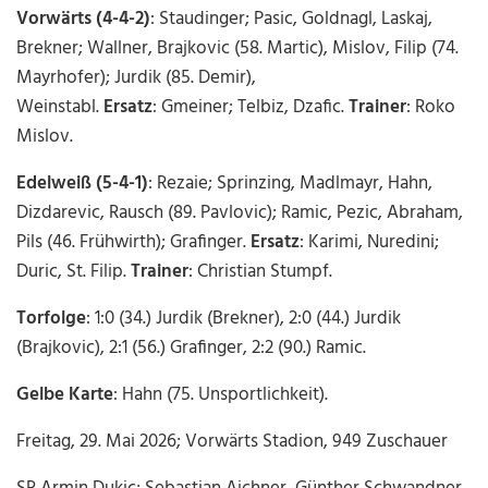
Vorwärts (4-4-2)
:
Staudinger; Pasic, Goldnagl, Laskaj,
Brekner; Wallner, Brajkovic (58. Martic), Mislov, Filip (74.
Mayrhofer); Jurdik (85. Demir),
Weinstabl.
Ersatz
:
Gmeiner; Telbiz, Dzafic.
Trainer
:
Roko
Mislov.
Edelweiß (5-4-1)
:
Rezaie; Sprinzing, Madlmayr, Hahn,
Dizdarevic, Rausch (89. Pavlovic); Ramic, Pezic, Abraham,
Pils (46. Frühwirth); Grafinger.
Ersatz
:
Karimi, Nuredini;
Duric, St. Filip.
Trainer
:
Christian Stumpf.
Torfolge
:
1:0 (34.) Jurdik (Brekner), 2:0 (44.) Jurdik
(Brajkovic), 2:1 (56.) Grafinger, 2:2 (90.) Ramic.
Gelbe Karte
:
Hahn (75. Unsportlichkeit).
Freitag, 29. Mai 2026; Vorwärts Stadion, 949 Zuschauer