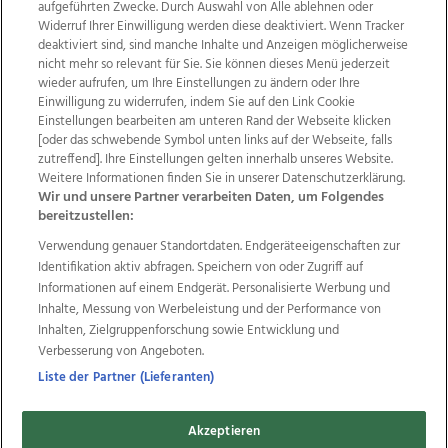
aufgeführten Zwecke. Durch Auswahl von Alle ablehnen oder
Widerruf Ihrer Einwilligung werden diese deaktiviert. Wenn Tracker
deaktiviert sind, sind manche Inhalte und Anzeigen möglicherweise
nicht mehr so relevant für Sie. Sie können dieses Menü jederzeit
wieder aufrufen, um Ihre Einstellungen zu ändern oder Ihre
Einwilligung zu widerrufen, indem Sie auf den Link Cookie
Einstellungen bearbeiten am unteren Rand der Webseite klicken
Wir über uns
Mediadaten
Kontakt
Jobs
[oder das schwebende Symbol unten links auf der Webseite, falls
Datenschutz
Impressum
AGB Anzeigekunden
zutreffend]. Ihre Einstellungen gelten innerhalb unseres Website.
AGB Website
Ehrenkodex
Politische Werbung
Weitere Informationen finden Sie in unserer Datenschutzerklärung.
Wir und unsere Partner verarbeiten Daten, um Folgendes
bereitzustellen:
Weitere Angebote des Medienhauses Wimmer
Verwendung genauer Standortdaten. Endgeräteeigenschaften zur
Identifikation aktiv abfragen. Speichern von oder Zugriff auf
TV1
di-mog-i.at
OÖNow
Ischler Woche
Informationen auf einem Endgerät. Personalisierte Werbung und
Life Radio
OÖNachrichten
OÖN Immobilien
Inhalte, Messung von Werbeleistung und der Performance von
OÖN Karriere
OÖN Reise
Promenaden Galerien
Inhalten, Zielgruppenforschung sowie Entwicklung und
Regionaljobs
wasistlos.at
wirtrauern.at
Verbesserung von Angeboten.
Liste der Partner (Lieferanten)
Copyrights © 2026 Tips Zeitungs GmbH & Co KG
Akzeptieren