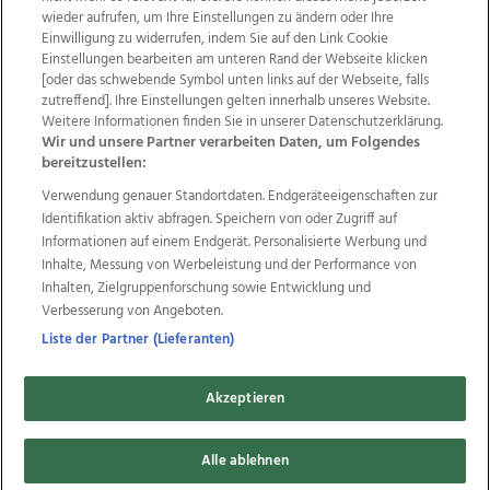
wieder aufrufen, um Ihre Einstellungen zu ändern oder Ihre
Einwilligung zu widerrufen, indem Sie auf den Link Cookie
Einstellungen bearbeiten am unteren Rand der Webseite klicken
Wir über uns
Mediadaten
Kontakt
Jobs
[oder das schwebende Symbol unten links auf der Webseite, falls
zutreffend]. Ihre Einstellungen gelten innerhalb unseres Website.
Datenschutz
Impressum
AGB Anzeigekunden
Weitere Informationen finden Sie in unserer Datenschutzerklärung.
AGB Website
Ehrenkodex
Politische Werbung
Wir und unsere Partner verarbeiten Daten, um Folgendes
bereitzustellen:
Verwendung genauer Standortdaten. Endgeräteeigenschaften zur
Weitere Angebote des Medienhauses Wimmer
Identifikation aktiv abfragen. Speichern von oder Zugriff auf
TV1
di-mog-i.at
OÖNow
Ischler Woche
Informationen auf einem Endgerät. Personalisierte Werbung und
Life Radio
OÖNachrichten
OÖN Immobilien
Inhalte, Messung von Werbeleistung und der Performance von
OÖN Karriere
OÖN Reise
Promenaden Galerien
Inhalten, Zielgruppenforschung sowie Entwicklung und
Regionaljobs
wasistlos.at
wirtrauern.at
Verbesserung von Angeboten.
Liste der Partner (Lieferanten)
Akzeptieren
Copyrights © 2026 Tips Zeitungs GmbH & Co KG
Alle ablehnen
developed by
11x11.net