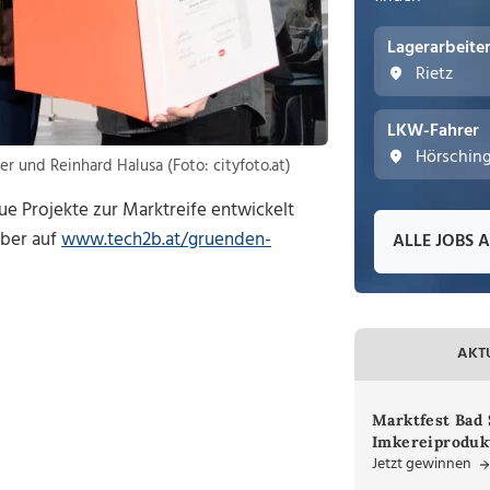
Lagerarbeite
Rietz
LKW-Fahrer
Hörschin
r und Reinhard Halusa (Foto: cityfoto.at)
ue Projekte zur Marktreife entwickelt
mber auf
www.tech2b.at/gruenden-
ALLE JOBS 
AKT
Marktfest Bad 
Imkereiproduk
Jetzt gewinnen