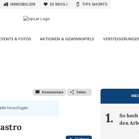
IMMOBILIEN
DI MOG I
TIPS SHORTS
EVENTS & FOTOS
AKTIONEN & GEWINNSPIELE
VERSTEIGERUNGE
Kommentare
Teilen
MEI
elle hinzufügen
1.
So hoch 
den Arb
astro