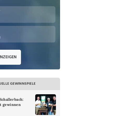
r
g
ANZEIGEN
UELLE GEWINNSPIELE
Schallerbach:
t gewinnen