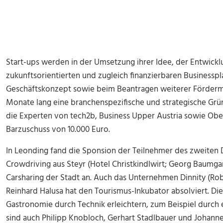
Start-ups werden in der Umsetzung ihrer Idee, der Entwickl
zukunftsorientierten und zugleich finanzierbaren Business
Geschäftskonzept sowie beim Beantragen weiterer Fördermitt
Monate lang eine branchenspezifische und strategische Gr
die Experten von tech2b, Business Upper Austria sowie Obe
Barzuschuss von 10.000 Euro.
In Leonding fand die Sponsion der Teilnehmer des zweiten D
Crowdriving aus Steyr (Hotel Christkindlwirt; Georg Baumgar
Carsharing der Stadt an. Auch das Unternehmen Dinnity (Ro
Reinhard Halusa hat den Tourismus-Inkubator absolviert. Dies
Gastronomie durch Technik erleichtern, zum Beispiel durch
sind auch Philipp Knobloch, Gerhart Stadlbauer und Johann