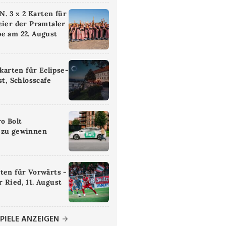
 3 x 2 Karten für
eier der Pramtaler
e am 22. August
ikarten für Eclipse-
st, Schlosscafe
ro Bolt
 zu gewinnen
ten für Vorwärts -
 Ried, 11. August
PIELE ANZEIGEN