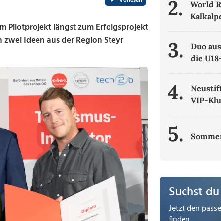
Vorlesen
2.
World R
Kalkalp
Pilotprojekt längst zum Erfolgsprojekt
h zwei Ideen aus der Region Steyr
3.
Duo aus
die U18
4.
Neustif
VIP-Klu
5.
Sommer
Suchst du
Jetzt den pass
finden