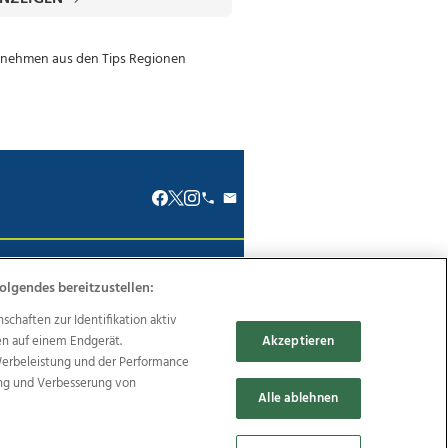
renkodex
Politische Werbung
olgendes bereitzustellen:
haften zur Identifikation aktiv
en auf einem Endgerät.
Akzeptieren
Werbeleistung und der Performance
ung und Verbesserung von
Reise
Promenaden Galerien
Alle ablehnen