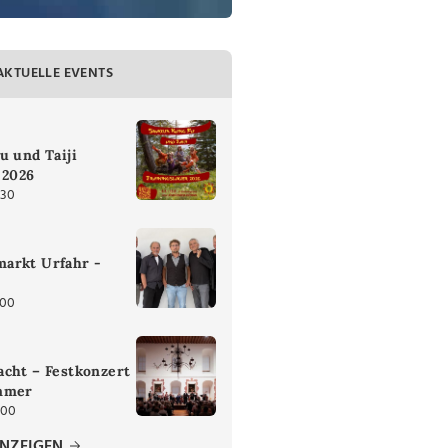
AKTUELLE EVENTS
u und Taiji
 2026
:30
arkt Urfahr -
:00
cht – Festkonzert
mmer
:00
ANZEIGEN