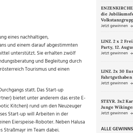
ENZENKIRCHEN.
die Jubiläumsf
Volkstanzgrupp
Jetzt gewinnen
ung eines nachhaltigen,
LINZ. 2 x 2 Fre
plans und einem darauf abgestimmten
Party, 12. Augu
el unterstützt. Sie erhalten zwölf
Jetzt gewinnen
ündungsberatung und Begleitung durch
rösterreich Tourismus und einen
LINZ. 2x 30 Eu
Fahrtguthaben
Jetzt gewinnen
urchgangs statt. Das Start-up
tner) bietet unter anderem das erste E-
STEYR. 3x2 Kar
botic Kitchen) rund um den Neuzeuger
Junge Wikinger
Jetzt gewinnen
es Start-up will Arbeiten in der
 einen Eierspeise-Roboter. Neben Halusa
ALLE GEWINNS
es Straßmayr im Team dabei.