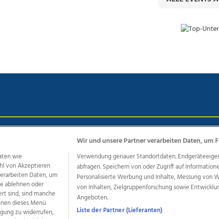
chutz
Impressum
AGB Anzeigekunden
AGB Website
Eh
Wir und unsere Partner verarbeiten Daten, um F
aten wie
Verwendung genauer Standortdaten. Endgeräteeigensc
hl von Akzeptieren
abfragen. Speichern von oder Zugriff auf Information
ere Angebote des Medienhauses Wimmer
 verarbeiten Daten, um
Personalisierte Werbung und Inhalte, Messung von 
le ablehnen oder
von Inhalten, Zielgruppenforschung sowie Entwickl
dio
OÖNachrichten
OÖN Immobilien
OÖN Karriere
OÖN 
ert sind, sind manche
Angeboten.
ionaljobs
wasistlos.at
wirtrauern.at
önnen dieses Menü
Liste der Partner (Lieferanten)
ligung zu widerrufen,