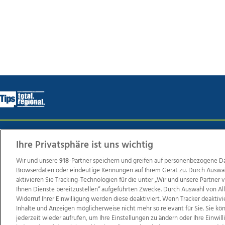
Wir über uns
Mediadaten
Kontakt
Jobs
Datens
Ihre Privatsphäre ist uns wichtig
Wir und unsere
918
-Partner speichern und greifen auf personenbezogene D
Browserdaten oder eindeutige Kennungen auf Ihrem Gerät zu. Durch Auswa
Weit
aktivieren Sie Tracking-Technologien für die unter „Wir und unsere Partner
Ihnen Dienste bereitzustellen“ aufgeführten Zwecke. Durch Auswahl von Al
TV1
di-mog-i.at
OÖNow
Ischler Woche
Life Ra
Widerruf Ihrer Einwilligung werden diese deaktiviert. Wenn Tracker deaktivi
Reg
Inhalte und Anzeigen möglicherweise nicht mehr so relevant für Sie. Sie k
jederzeit wieder aufrufen, um Ihre Einstellungen zu ändern oder Ihre Einwil