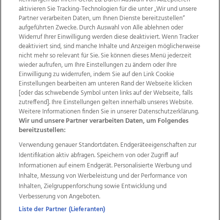
aktivieren Sie Tracking-Technologien für die unter „Wir und unsere
Partner verarbeiten Daten, um Ihnen Dienste bereitzustellen“
aufgeführten Zwecke. Durch Auswahl von Alle ablehnen oder
Widerruf Ihrer Einwilligung werden diese deaktiviert. Wenn Tracker
deaktiviert sind, sind manche Inhalte und Anzeigen möglicherweise
nicht mehr so relevant für Sie. Sie können dieses Menü jederzeit
wieder aufrufen, um Ihre Einstellungen zu ändern oder Ihre
Einwilligung zu widerrufen, indem Sie auf den Link Cookie
Einstellungen bearbeiten am unteren Rand der Webseite klicken
Wir über uns
Mediadaten
Kontakt
Jobs
[oder das schwebende Symbol unten links auf der Webseite, falls
Datenschutz
Impressum
AGB Anzeigekunden
zutreffend]. Ihre Einstellungen gelten innerhalb unseres Website.
AGB Website
Ehrenkodex
Politische Werbung
Weitere Informationen finden Sie in unserer Datenschutzerklärung.
Wir und unsere Partner verarbeiten Daten, um Folgendes
bereitzustellen:
Weitere Angebote des Medienhauses Wimmer
Verwendung genauer Standortdaten. Endgeräteeigenschaften zur
Identifikation aktiv abfragen. Speichern von oder Zugriff auf
TV1
di-mog-i.at
OÖNow
Ischler Woche
Informationen auf einem Endgerät. Personalisierte Werbung und
Life Radio
OÖNachrichten
OÖN Immobilien
Inhalte, Messung von Werbeleistung und der Performance von
OÖN Karriere
OÖN Reise
Promenaden Galerien
Inhalten, Zielgruppenforschung sowie Entwicklung und
Regionaljobs
wasistlos.at
wirtrauern.at
Verbesserung von Angeboten.
Liste der Partner (Lieferanten)