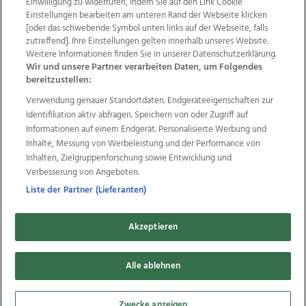
Einwilligung zu widerrufen, indem Sie auf den Link Cookie
Einstellungen bearbeiten am unteren Rand der Webseite klicken
Wir über uns
Mediadaten
Kontakt
Jobs
[oder das schwebende Symbol unten links auf der Webseite, falls
zutreffend]. Ihre Einstellungen gelten innerhalb unseres Website.
Datenschutz
Impressum
AGB Anzeigekunden
Weitere Informationen finden Sie in unserer Datenschutzerklärung.
AGB Website
Ehrenkodex
Politische Werbung
Wir und unsere Partner verarbeiten Daten, um Folgendes
bereitzustellen:
Verwendung genauer Standortdaten. Endgeräteeigenschaften zur
Weitere Angebote des Medienhauses Wimmer
Identifikation aktiv abfragen. Speichern von oder Zugriff auf
TV1
di-mog-i.at
OÖNow
Ischler Woche
Informationen auf einem Endgerät. Personalisierte Werbung und
Life Radio
OÖNachrichten
OÖN Immobilien
Inhalte, Messung von Werbeleistung und der Performance von
OÖN Karriere
OÖN Reise
Promenaden Galerien
Inhalten, Zielgruppenforschung sowie Entwicklung und
Regionaljobs
wasistlos.at
wirtrauern.at
Verbesserung von Angeboten.
Liste der Partner (Lieferanten)
Akzeptieren
Copyrights © 2026 Tips Zeitungs GmbH & Co KG
Alle ablehnen
developed by
11x11.net
Cookie Einstellungen bearbeiten
Zwecke anzeigen