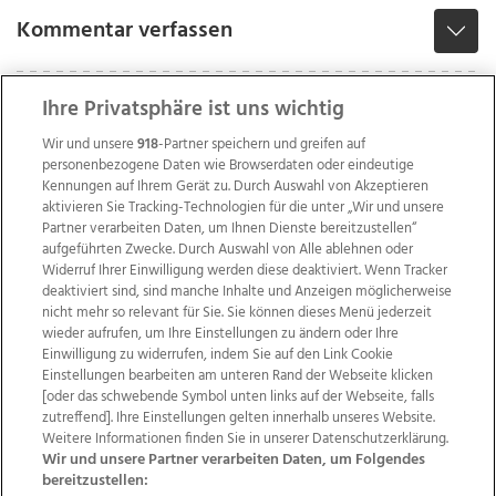
Kommentar verfassen
Ihre Privatsphäre ist uns wichtig
Wir und unsere
918
-Partner speichern und greifen auf
personenbezogene Daten wie Browserdaten oder eindeutige
Kennungen auf Ihrem Gerät zu. Durch Auswahl von Akzeptieren
aktivieren Sie Tracking-Technologien für die unter „Wir und unsere
Partner verarbeiten Daten, um Ihnen Dienste bereitzustellen“
aufgeführten Zwecke. Durch Auswahl von Alle ablehnen oder
Widerruf Ihrer Einwilligung werden diese deaktiviert. Wenn Tracker
deaktiviert sind, sind manche Inhalte und Anzeigen möglicherweise
nicht mehr so relevant für Sie. Sie können dieses Menü jederzeit
wieder aufrufen, um Ihre Einstellungen zu ändern oder Ihre
Einwilligung zu widerrufen, indem Sie auf den Link Cookie
Einstellungen bearbeiten am unteren Rand der Webseite klicken
Wir über uns
Mediadaten
Kontakt
Jobs
[oder das schwebende Symbol unten links auf der Webseite, falls
Datenschutz
Impressum
AGB Anzeigekunden
zutreffend]. Ihre Einstellungen gelten innerhalb unseres Website.
AGB Website
Ehrenkodex
Politische Werbung
Weitere Informationen finden Sie in unserer Datenschutzerklärung.
Wir und unsere Partner verarbeiten Daten, um Folgendes
bereitzustellen: